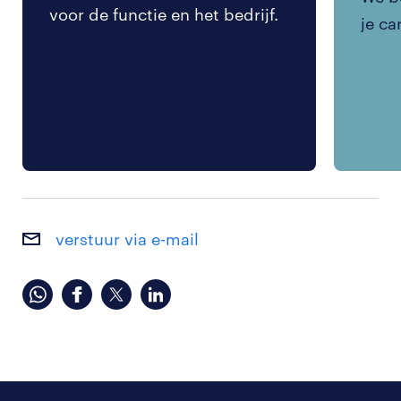
voor de functie en het bedrijf.
je ca
verstuur via e-mail