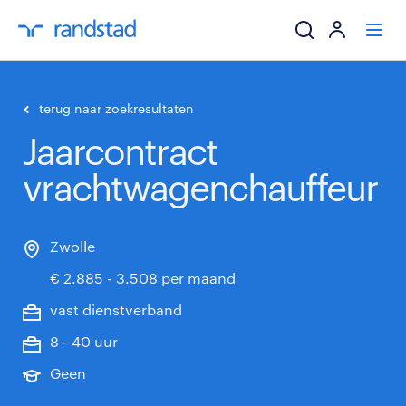
ik zoek een baa
terug naar zoekresultaten
Jaarcontract
werkgevers
vrachtwagenchauffeur
mijn carrière
over randstad
Zwolle
€ 2.885 - 3.508 per maand
vast dienstverband
8 - 40 uur
Geen