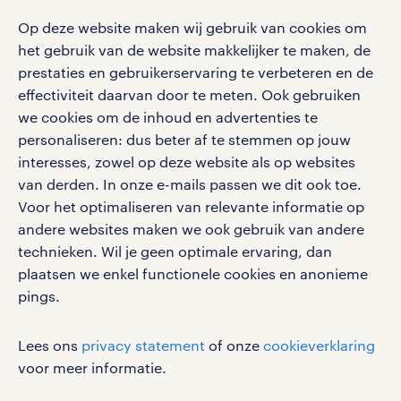
blogs en artikelen
carrière. Bekijk je rooster of salaris, zoek vacatures
aanmelden nieuwsbrief
Op deze website maken wij gebruik van cookies om
en ontvang berichten van je intercedent.
pers
salarischecker
het gebruik van de website makkelijker te maken, de
Eenvoudig, snel en overal.
klachten en misstanden
prestaties en gebruikerservaring te verbeteren en de
bruto-netto calculator
apple app store
effectiviteit daarvan door te meten. Ook gebruiken
google play store
we cookies om de inhoud en advertenties te
personaliseren: dus beter af te stemmen op jouw
interesses, zowel op deze website als op websites
van derden. In onze e-mails passen we dit ook toe.
Voor het optimaliseren van relevante informatie op
social media
andere websites maken we ook gebruik van andere
Volg ons voor de leukste content omtrent
technieken. Wil je geen optimale ervaring, dan
vacatures, solliciteren en inspiratie.
plaatsen we enkel functionele cookies en anonieme
pings.
Lees ons
privacy statement
of onze
cookieverklaring
werken bij randstad
voor meer informatie.
gebruikersvoorwaarden