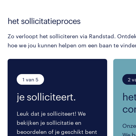
het sollicitatieproces
Zo verloopt het solliciteren via Randstad. Ontde
hoe we jou kunnen helpen om een baan te vinde
1 van 5
2 v
je solliciteert.
het
co
Leuk dat je solliciteert! We
bekijken je sollicitatie en
Onze 
beoordelen of je geschikt bent
We be