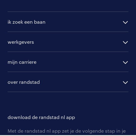
ik zoek een baan
alle vacatures
werkgevers
randstad operational
vacature aanmelden
randstad professional
mijn carriere
algemene voorwaarden
randstad digital
ontwikkeling
hr-diensten
over randstad
populaire bedrijven
communities
branches
over randstad
careers for expats
opleidingen en trainingen
hr-kenniscentrum
contact voor talent
solliciteren
download de randstad nl app
tarieven
contact voor werkgevers
arbeidsvoorwaarden
personeel gezocht
Met de randstad nl app zet je de volgende stap in je
onze vestigingen