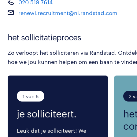
020 519 7614
renewi.recruitment@nl.randstad.com
het sollicitatieproces
Zo verloopt het solliciteren via Randstad. Ontde
hoe we jou kunnen helpen om een baan te vinde
1 van 5
2 v
je solliciteert.
het
co
Leuk dat je solliciteert! We