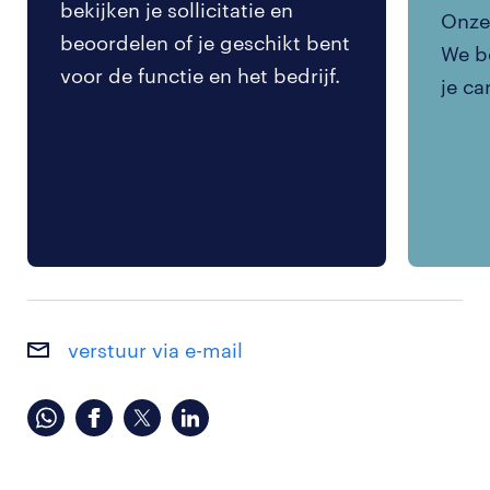
bekijken je sollicitatie en
Onze 
beoordelen of je geschikt bent
We be
voor de functie en het bedrijf.
je ca
verstuur via e-mail