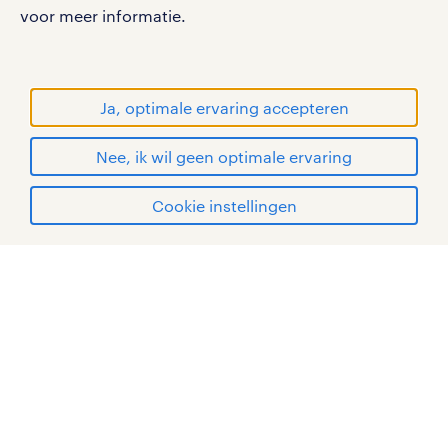
werken bij randstad
voor meer informatie.
gebruikersvoorwaarden
privacystatement
cookies
Ja, optimale ervaring accepteren
disclaimer
Nee, ik wil geen optimale ervaring
sitemap
solliciteren
Cookie instellingen
RANDSTAD, HUMAN FORWARD en SHAPING THE
WORLD OF WORK zijn geregistreerde
mijn randstad
handelsmerken van Randstad N.V.
© Randstad 2026