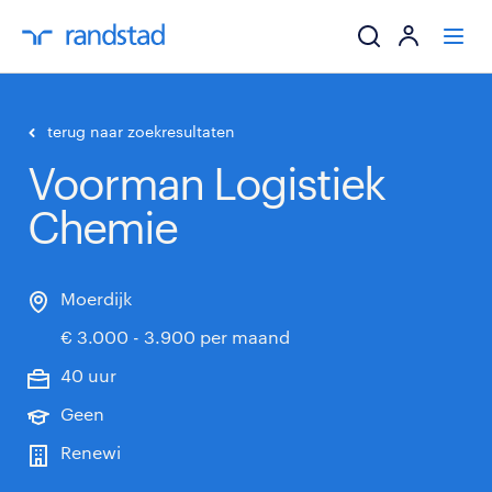
ik zoek een baa
terug naar zoekresultaten
Voorman Logistiek
werkgevers
Chemie
mijn carrière
over randstad
Moerdijk
€ 3.000 - 3.900 per maand
40 uur
Geen
Renewi