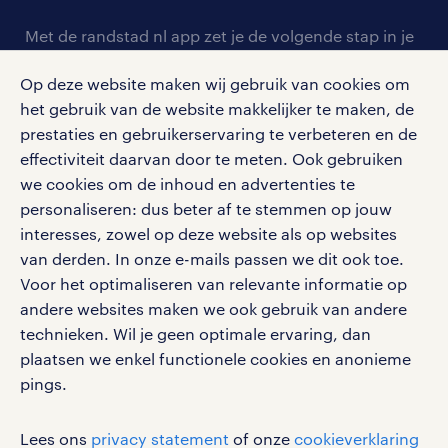
contact voor werkgevers
arbeidsvoorwaarden
personeel gezocht
Met de randstad nl app zet je de volgende stap in je
onze vestigingen
blogs en artikelen
carrière. Bekijk je rooster of salaris, zoek vacatures
aanmelden nieuwsbrief
Op deze website maken wij gebruik van cookies om
en ontvang berichten van je intercedent.
pers
salarischecker
het gebruik van de website makkelijker te maken, de
Eenvoudig, snel en overal.
klachten en misstanden
prestaties en gebruikerservaring te verbeteren en de
bruto-netto calculator
apple app store
effectiviteit daarvan door te meten. Ook gebruiken
google play store
we cookies om de inhoud en advertenties te
personaliseren: dus beter af te stemmen op jouw
interesses, zowel op deze website als op websites
van derden. In onze e-mails passen we dit ook toe.
Voor het optimaliseren van relevante informatie op
social media
andere websites maken we ook gebruik van andere
Volg ons voor de leukste content omtrent
technieken. Wil je geen optimale ervaring, dan
vacatures, solliciteren en inspiratie.
plaatsen we enkel functionele cookies en anonieme
pings.
Lees ons
privacy statement
of onze
cookieverklaring