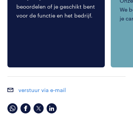
Onze 
beoordelen of je geschikt bent
We be
voor de functie en het bedrijf.
je ca
verstuur via e-mail