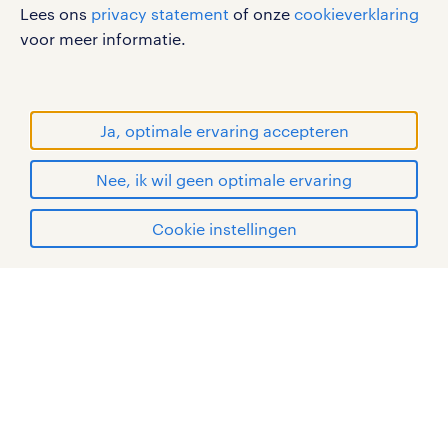
Lees ons
privacy statement
of onze
cookieverklaring
gebruikersvoorwaarden
voor meer informatie.
privacystatement
cookies
disclaimer
Ja, optimale ervaring accepteren
sitemap
Nee, ik wil geen optimale ervaring
RANDSTAD, HUMAN FORWARD en SHAPING THE
WORLD OF WORK zijn geregistreerde
solliciteren
Cookie instellingen
handelsmerken van Randstad N.V.
mijn randstad
© Randstad 2026