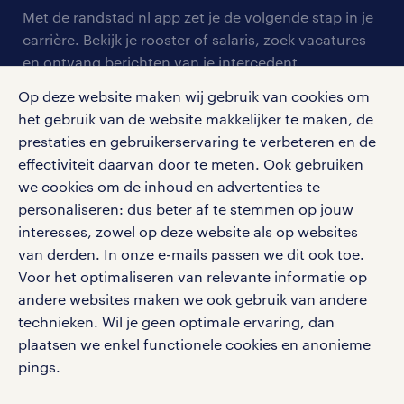
arbeidsvoorwaarden
personeel gezocht
Met de randstad nl app zet je de volgende stap in je
onze vestigingen
blogs en artikelen
carrière. Bekijk je rooster of salaris, zoek vacatures
aanmelden nieuwsbrief
en ontvang berichten van je intercedent.
pers
salarischecker
Eenvoudig, snel en overal.
Op deze website maken wij gebruik van cookies om
klachten en misstanden
bruto-netto calculator
apple app store
het gebruik van de website makkelijker te maken, de
prestaties en gebruikerservaring te verbeteren en de
google play store
effectiviteit daarvan door te meten. Ook gebruiken
we cookies om de inhoud en advertenties te
personaliseren: dus beter af te stemmen op jouw
interesses, zowel op deze website als op websites
social media
van derden. In onze e-mails passen we dit ook toe.
Voor het optimaliseren van relevante informatie op
Volg ons voor de leukste content omtrent
andere websites maken we ook gebruik van andere
vacatures, solliciteren en inspiratie.
technieken. Wil je geen optimale ervaring, dan
plaatsen we enkel functionele cookies en anonieme
pings.
werken bij randstad