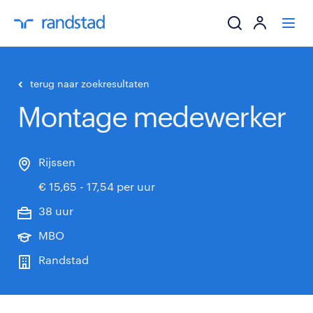
ik zoek een baa
terug naar zoekresultaten
Montage medewerker
werkgevers
mijn carrière
Rijssen
€ 15,65 - 17,54 per uur
over randstad
38 uur
MBO
Randstad