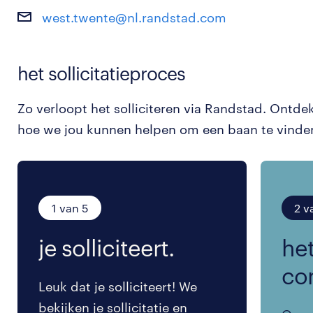
west.twente@nl.randstad.com
het sollicitatieproces
Zo verloopt het solliciteren via Randstad. Ontde
hoe we jou kunnen helpen om een baan te vinde
1 van 5
2 v
je solliciteert.
het
co
Leuk dat je solliciteert! We
bekijken je sollicitatie en