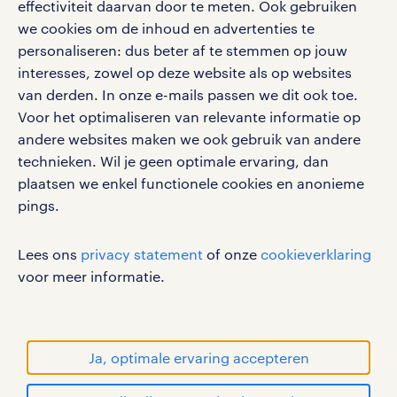
effectiviteit daarvan door te meten. Ook gebruiken
google play store
we cookies om de inhoud en advertenties te
personaliseren: dus beter af te stemmen op jouw
interesses, zowel op deze website als op websites
van derden. In onze e-mails passen we dit ook toe.
Voor het optimaliseren van relevante informatie op
social media
andere websites maken we ook gebruik van andere
Volg ons voor de leukste content omtrent
technieken. Wil je geen optimale ervaring, dan
vacatures, solliciteren en inspiratie.
plaatsen we enkel functionele cookies en anonieme
pings.
Lees ons
privacy statement
of onze
cookieverklaring
werken bij randstad
voor meer informatie.
gebruikersvoorwaarden
privacystatement
cookies
Ja, optimale ervaring accepteren
disclaimer