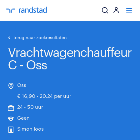
ik zoek een baa
terug naar zoekresultaten
Vrachtwagenchauffeur
werkgevers
C - Oss
mijn carrière
over randstad
Oss
€ 16,90 - 20,24 per uur
24 - 50 uur
Geen
Simon loos