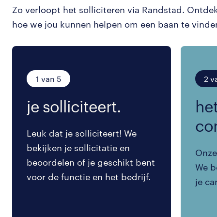
Zo verloopt het solliciteren via Randstad. Ontde
hoe we jou kunnen helpen om een baan te vinde
1 van 5
2 v
je solliciteert.
het
co
Leuk dat je solliciteert! We
bekijken je sollicitatie en
Onze 
beoordelen of je geschikt bent
We be
voor de functie en het bedrijf.
je ca