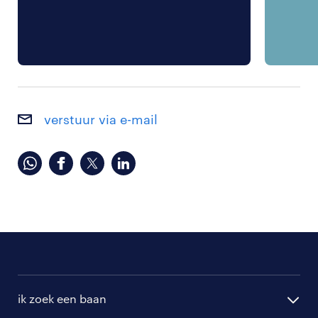
verstuur via e-mail
ik zoek een baan