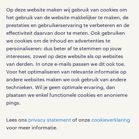
salarischecker
Eenvoudig, snel en overal.
Op deze website maken wij gebruik van cookies om
klachten en misstanden
bruto-netto calculator
apple app store
het gebruik van de website makkelijker te maken, de
prestaties en gebruikerservaring te verbeteren en de
google play store
effectiviteit daarvan door te meten. Ook gebruiken
we cookies om de inhoud en advertenties te
personaliseren: dus beter af te stemmen op jouw
interesses, zowel op deze website als op websites
social media
van derden. In onze e-mails passen we dit ook toe.
Voor het optimaliseren van relevante informatie op
Volg ons voor de leukste content omtrent
andere websites maken we ook gebruik van andere
vacatures, solliciteren en inspiratie.
technieken. Wil je geen optimale ervaring, dan
plaatsen we enkel functionele cookies en anonieme
pings.
werken bij randstad
Lees ons
privacy statement
of onze
cookieverklaring
gebruikersvoorwaarden
voor meer informatie.
privacystatement