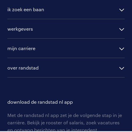
ik zoek een baan
alle vacatures
werkgevers
randstad operational
vacature aanmelden
randstad professional
mijn carriere
algemene voorwaarden
randstad digital
ontwikkeling
hr-diensten
over randstad
populaire bedrijven
communities
branches
over randstad
careers for expats
opleidingen en trainingen
hr-kenniscentrum
contact voor talent
solliciteren
download de randstad nl app
tarieven
contact voor werkgevers
arbeidsvoorwaarden
personeel gezocht
Met de randstad nl app zet je de volgende stap in je
onze vestigingen
blogs en artikelen
carrière. Bekijk je rooster of salaris, zoek vacatures
aanmelden nieuwsbrief
en ontvang berichten van je intercedent.
pers