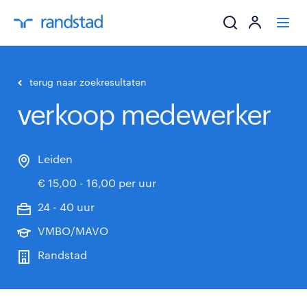
ik zoek een baa
terug naar zoekresultaten
verkoop medewerker
werkgevers
mijn carrière
Leiden
€ 15,00 - 16,00 per uur
over randstad
24 - 40 uur
VMBO/MAVO
Randstad