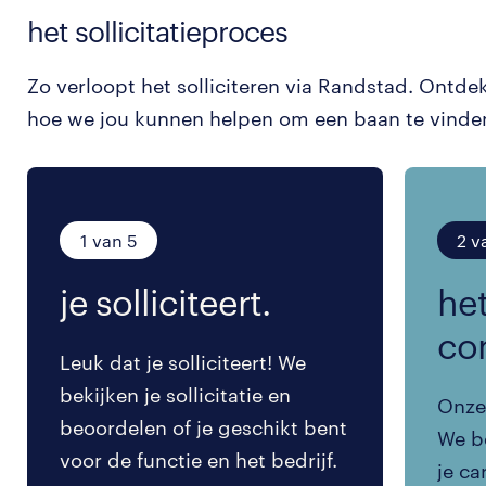
het sollicitatieproces
Zo verloopt het solliciteren via Randstad. Ontde
hoe we jou kunnen helpen om een baan te vinde
1 van 5
2 v
je solliciteert.
het
co
Leuk dat je solliciteert! We
bekijken je sollicitatie en
Onze 
beoordelen of je geschikt bent
We be
voor de functie en het bedrijf.
je ca