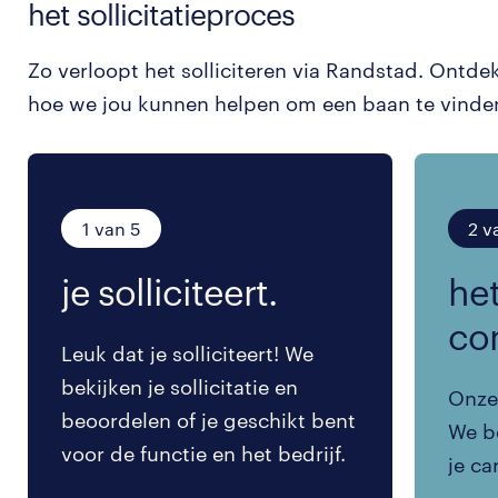
het sollicitatieproces
Zo verloopt het solliciteren via Randstad. Ontde
hoe we jou kunnen helpen om een baan te vinde
1 van 5
2 v
je solliciteert.
het
co
Leuk dat je solliciteert! We
bekijken je sollicitatie en
Onze 
beoordelen of je geschikt bent
We be
voor de functie en het bedrijf.
je ca