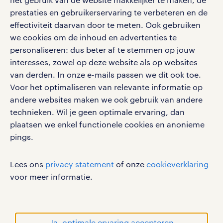
Eenvoudig, snel en overal.
klachten en misstanden
prestaties en gebruikerservaring te verbeteren en de
bruto-netto calculator
apple app store
effectiviteit daarvan door te meten. Ook gebruiken
google play store
we cookies om de inhoud en advertenties te
personaliseren: dus beter af te stemmen op jouw
interesses, zowel op deze website als op websites
van derden. In onze e-mails passen we dit ook toe.
Voor het optimaliseren van relevante informatie op
social media
andere websites maken we ook gebruik van andere
Volg ons voor de leukste content omtrent
technieken. Wil je geen optimale ervaring, dan
vacatures, solliciteren en inspiratie.
plaatsen we enkel functionele cookies en anonieme
pings.
Lees ons
privacy statement
of onze
cookieverklaring
werken bij randstad
voor meer informatie.
gebruikersvoorwaarden
privacystatement
cookies
Ja, optimale ervaring accepteren