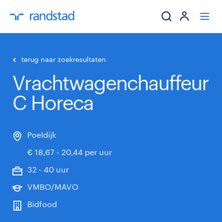
ik zoek een baa
terug naar zoekresultaten
Vrachtwagenchauffeur
werkgevers
C Horeca
mijn carrière
over randstad
Poeldijk
€ 18,67 - 20,44 per uur
32 - 40 uur
VMBO/MAVO
Bidfood