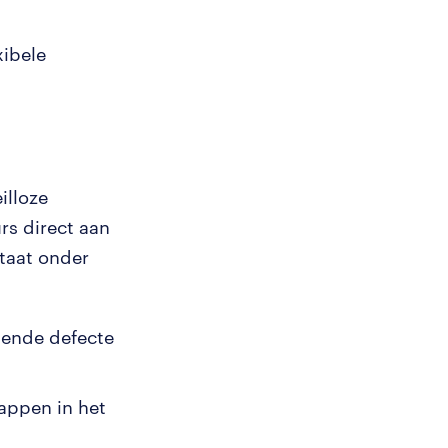
xibele
illoze
rs direct aan
taat onder
mende defecte
appen in het