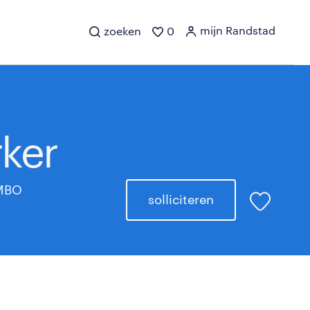
mijn Randstad
zoeken
0
rker
MBO
solliciteren