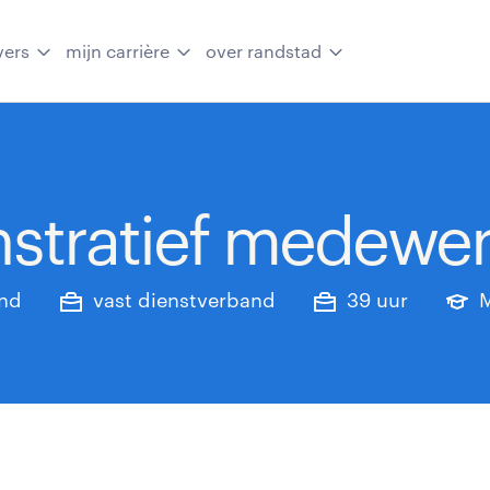
vers
mijn carrière
over randstad
nstratief medewe
and
vast dienstverband
39 uur