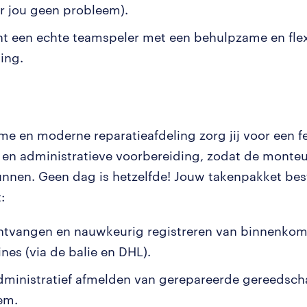
or jou geen probleem).
nt een echte teamspeler met een behulpzame en fle
ling.
me en moderne reparatieafdeling zorg jij voor een fe
e en administratieve voorbereiding, zodat de monteu
unnen. Geen dag is hetzelfde! Jouw takenpakket bes
:
ntvangen en nauwkeurig registreren van binnenko
nes (via de balie en DHL).
dministratief afmelden van gerepareerde gereedsch
em.