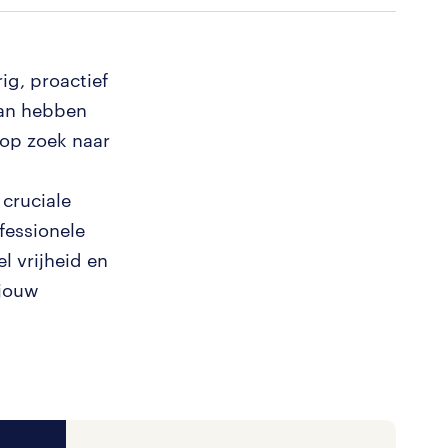
ig, proactief
Dan hebben
 op zoek naar
 cruciale
fessionele
l vrijheid en
 jouw