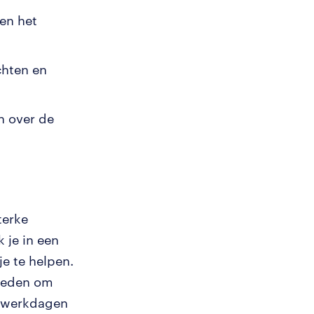
en het
chten en
n over de
terke
 je in een
e te helpen.
kheden om
Je werkdagen