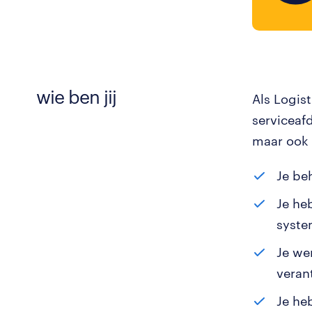
wie ben jij
Als Logis
serviceafd
maar ook 
Je be
Je he
syste
Je we
veran
Je he