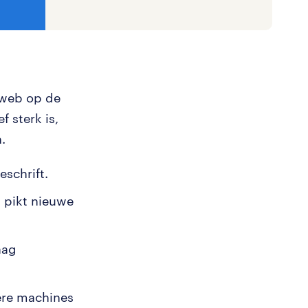
t web op de
f sterk is,
.
schrift.
 pikt nieuwe
aag
dere machines