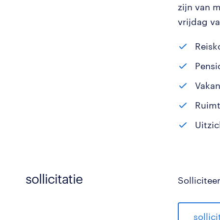
zijn van 
vrijdag va
Reisk
Pens
Vakan
Ruimt
Uitzi
sollicitatie
Sollicitee
sollic