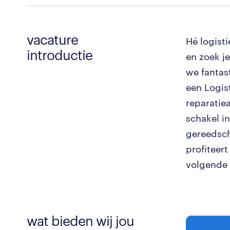
vacature
Hé logisti
introductie
en zoek j
we fantas
een Logis
reparatiea
schakel i
gereedsch
profiteer
volgende 
wat bieden wij jou