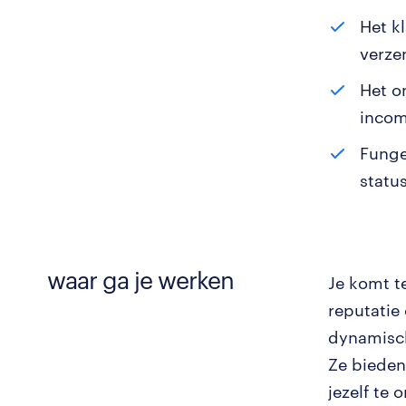
Het k
verze
Het o
incom
Funge
statu
waar ga je werken
Je komt t
reputatie
dynamisch
Ze bieden
jezelf te