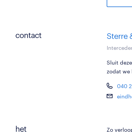
contact
Sterre 
Intercede
Sluit dez
zodat we 
040 2
eindh
het
Zo verloo