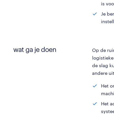
is vo
Je be
instel
wat ga je doen
Op de rui
logistiek
de slag k
andere uit
Het o
machi
Het a
syste