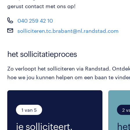
gerust contact met ons op!
040 259 42 10
solliciteren.tc.brabant@nl.randstad.com
het sollicitatieproces
Zo verloopt het solliciteren via Randstad. Ontde
hoe we jou kunnen helpen om een baan te vinde
1 van 5
2 v
je solliciteert.
het