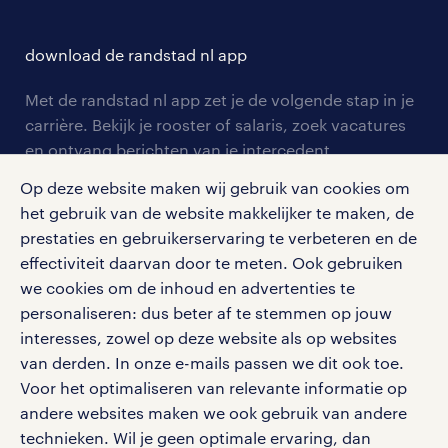
opleidingen en trainingen
hr-kenniscentrum
contact voor talent
solliciteren
download de randstad nl app
tarieven
contact voor werkgevers
arbeidsvoorwaarden
personeel gezocht
Met de randstad nl app zet je de volgende stap in je
onze vestigingen
blogs en artikelen
carrière. Bekijk je rooster of salaris, zoek vacatures
aanmelden nieuwsbrief
en ontvang berichten van je intercedent.
pers
salarischecker
Eenvoudig, snel en overal.
Op deze website maken wij gebruik van cookies om
klachten en misstanden
bruto-netto calculator
apple app store
het gebruik van de website makkelijker te maken, de
prestaties en gebruikerservaring te verbeteren en de
google play store
effectiviteit daarvan door te meten. Ook gebruiken
we cookies om de inhoud en advertenties te
personaliseren: dus beter af te stemmen op jouw
interesses, zowel op deze website als op websites
social media
van derden. In onze e-mails passen we dit ook toe.
Voor het optimaliseren van relevante informatie op
Volg ons voor de leukste content omtrent
andere websites maken we ook gebruik van andere
vacatures, solliciteren en inspiratie.
technieken. Wil je geen optimale ervaring, dan