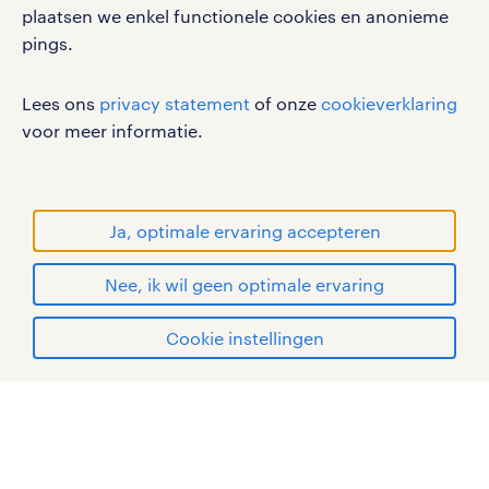
plaatsen we enkel functionele cookies en anonieme
pings.
werken bij randstad
Lees ons
privacy statement
of onze
cookieverklaring
gebruikersvoorwaarden
voor meer informatie.
privacystatement
cookies
disclaimer
Ja, optimale ervaring accepteren
sitemap
Nee, ik wil geen optimale ervaring
RANDSTAD, HUMAN FORWARD en SHAPING THE
WORLD OF WORK zijn geregistreerde
solliciteren
Cookie instellingen
handelsmerken van Randstad N.V.
mijn randstad
© Randstad 2026