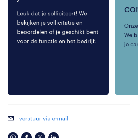
co
Leuk dat je solliciteert! We
bekijken je sollicitatie en
Onze 
beoordelen of je geschikt bent
We be
voor de functie en het bedrijf.
je ca
verstuur via e-mail