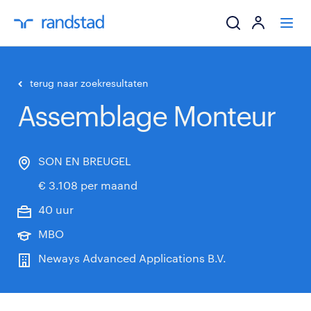
ik zoek een baa
terug naar zoekresultaten
Assemblage Monteur
werkgevers
mijn carrière
SON EN BREUGEL
€ 3.108 per maand
over randstad
40 uur
MBO
Neways Advanced Applications B.V.