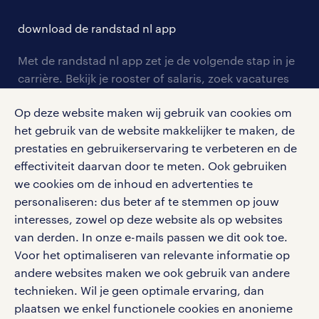
hr-kenniscentrum
contact voor talent
solliciteren
download de randstad nl app
tarieven
contact voor werkgevers
arbeidsvoorwaarden
personeel gezocht
Met de randstad nl app zet je de volgende stap in je
onze vestigingen
blogs en artikelen
carrière. Bekijk je rooster of salaris, zoek vacatures
aanmelden nieuwsbrief
en ontvang berichten van je intercedent.
pers
salarischecker
Op deze website maken wij gebruik van cookies om
Eenvoudig, snel en overal.
klachten en misstanden
het gebruik van de website makkelijker te maken, de
bruto-netto calculator
apple app store
prestaties en gebruikerservaring te verbeteren en de
google play store
effectiviteit daarvan door te meten. Ook gebruiken
we cookies om de inhoud en advertenties te
personaliseren: dus beter af te stemmen op jouw
interesses, zowel op deze website als op websites
van derden. In onze e-mails passen we dit ook toe.
social media
Voor het optimaliseren van relevante informatie op
Volg ons voor de leukste content omtrent
andere websites maken we ook gebruik van andere
vacatures, solliciteren en inspiratie.
technieken. Wil je geen optimale ervaring, dan
plaatsen we enkel functionele cookies en anonieme