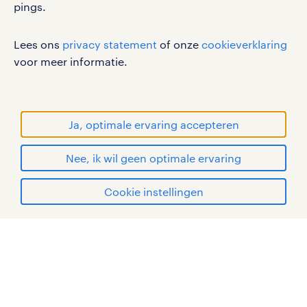
pings.
werken bij randstad
Lees ons
privacy statement
of onze
cookieverklaring
voor meer informatie.
gebruikersvoorwaarden
privacystatement
cookies
Ja, optimale ervaring accepteren
disclaimer
sitemap
Nee, ik wil geen optimale ervaring
RANDSTAD, HUMAN FORWARD en SHAPING THE
solliciteren
Cookie instellingen
WORLD OF WORK zijn geregistreerde
handelsmerken van Randstad N.V.
mijn randstad
© Randstad 2026