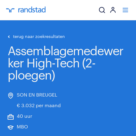
ik zoek een baa
terug naar zoekresultaten
Assemblagemedewer
werkgevers
ker High-Tech (2-
mijn carrière
ploegen)
over randstad
SON EN BREUGEL
€ 3.032 per maand
40 uur
MBO