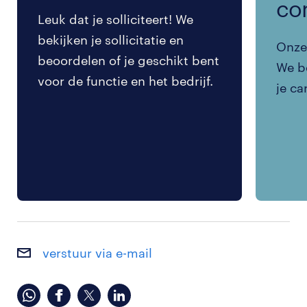
co
Leuk dat je solliciteert! We
bekijken je sollicitatie en
Onze 
beoordelen of je geschikt bent
We be
voor de functie en het bedrijf.
je ca
verstuur via e-mail