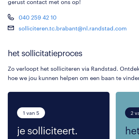
gerust contact met ons op!
040 259 42 10
solliciteren.tc.brabant@nl.randstad.com
het sollicitatieproces
Zo verloopt het solliciteren via Randstad. Ontde
hoe we jou kunnen helpen om een baan te vinde
1 van 5
2 v
je solliciteert.
het