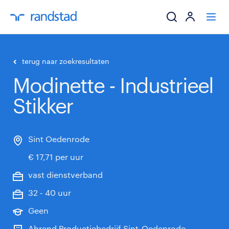
ik zoek een baa
terug naar zoekresultaten
Modinette - Industrieel
werkgevers
Stikker
mijn carrière
over randstad
Sint Oedenrode
€ 17,71 per uur
vast dienstverband
32 - 40 uur
Geen
Ahrend Productiebedrijf Sint-Oedenrode