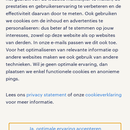
en ontvang berichten van je intercedent.
pers
prestaties en gebruikerservaring te verbeteren en de
salarischecker
Eenvoudig, snel en overal.
effectiviteit daarvan door te meten. Ook gebruiken
klachten en misstanden
bruto-netto calculator
apple app store
we cookies om de inhoud en advertenties te
personaliseren: dus beter af te stemmen op jouw
google play store
interesses, zowel op deze website als op websites
van derden. In onze e-mails passen we dit ook toe.
Voor het optimaliseren van relevante informatie op
andere websites maken we ook gebruik van andere
social media
technieken. Wil je geen optimale ervaring, dan
plaatsen we enkel functionele cookies en anonieme
Volg ons voor de leukste content omtrent
pings.
vacatures, solliciteren en inspiratie.
Lees ons
privacy statement
of onze
cookieverklaring
voor meer informatie.
werken bij randstad
gebruikersvoorwaarden
Ja, optimale ervaring accepteren
privacystatement