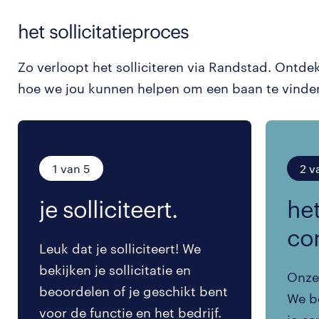
het sollicitatieproces
Zo verloopt het solliciteren via Randstad. Ontde
hoe we jou kunnen helpen om een baan te vinde
1 van 5
2 v
je solliciteert.
het
co
Leuk dat je solliciteert! We
bekijken je sollicitatie en
Onze 
beoordelen of je geschikt bent
We be
voor de functie en het bedrijf.