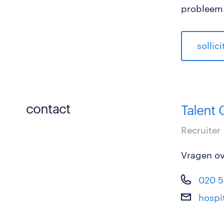
probleem!
sollic
contact
Talent 
Recruiter
Vragen ove
020 5
hospi