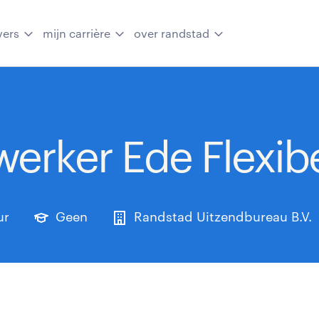
vers
mijn carrière
over randstad
rker Ede Flexib
ur
Geen
Randstad Uitzendbureau B.V.