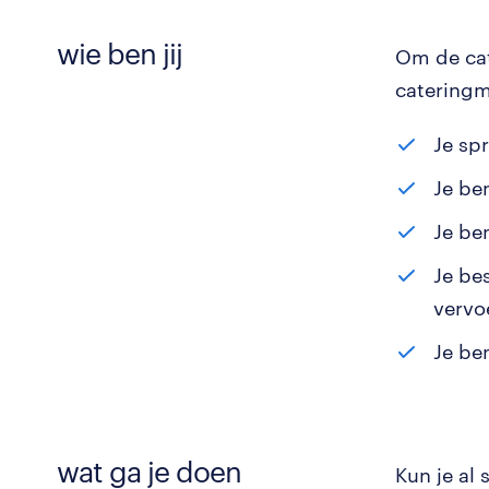
wie ben jij
Om de cat
cateringm
Je sp
Je be
Je be
Je be
vervoe
Je be
wat ga je doen
Kun je al