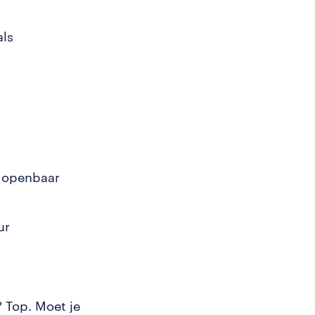
als
t openbaar
ur
? Top. Moet je