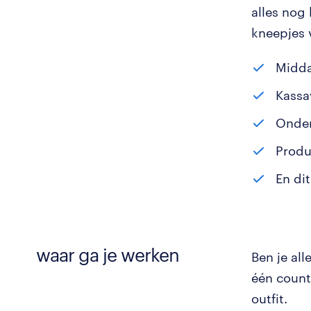
alles nog
kneepjes v
Midda
Kass
Onder
Produ
En di
waar ga je werken
Ben je all
één count
outfit.