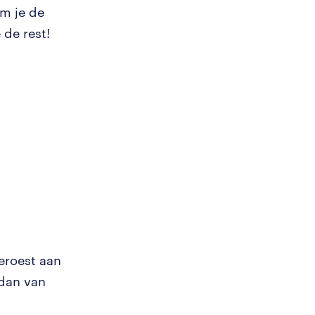
om je de
 de rest!
geroest aan
 dan van