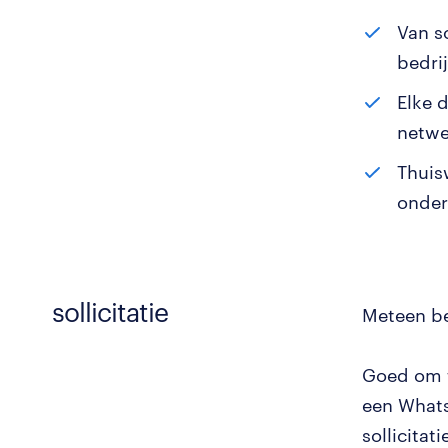
Van s
bedrij
Elke 
netwer
Thuisw
onder
sollicitatie
Meteen be
Goed om t
een Whats
sollicita