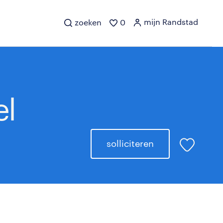
mijn Randstad
zoeken
0
el
solliciteren