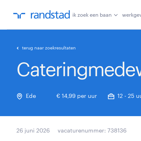
ik zoek een baan
werkge
terug naar zoekresultaten
Cateringmedewe
Ede
€ 14,99 per uur
12 - 25 u
26 juni 2026
vacaturenummer: 738136