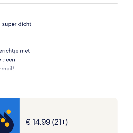
s super dicht
erichtje met
e geen
-mail!
€ 14,99 (21+)