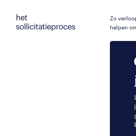
het
Zo verloo
sollicitatieproces
helpen om