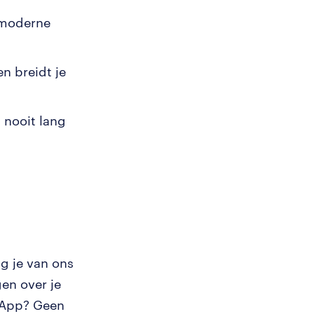
n moderne
n breidt je
t nooit lang
g je van ons
en over je
tsApp? Geen