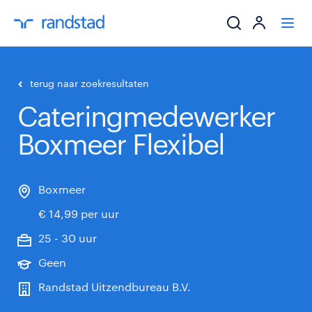
ik zoek een baa
terug naar zoekresultaten
Cateringmedewerker
werkgevers
Boxmeer Flexibel
mijn carrière
over randstad
Boxmeer
€ 14,99 per uur
25 - 30 uur
Geen
Randstad Uitzendbureau B.V.