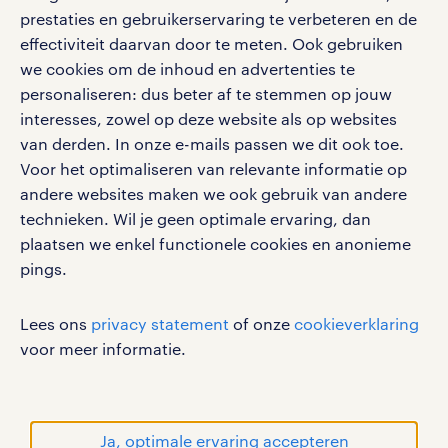
klachten en misstanden
prestaties en gebruikerservaring te verbeteren en de
bruto-netto calculator
apple app store
effectiviteit daarvan door te meten. Ook gebruiken
google play store
we cookies om de inhoud en advertenties te
personaliseren: dus beter af te stemmen op jouw
interesses, zowel op deze website als op websites
van derden. In onze e-mails passen we dit ook toe.
Voor het optimaliseren van relevante informatie op
social media
andere websites maken we ook gebruik van andere
Volg ons voor de leukste content omtrent
technieken. Wil je geen optimale ervaring, dan
vacatures, solliciteren en inspiratie.
plaatsen we enkel functionele cookies en anonieme
pings.
Lees ons
privacy statement
of onze
cookieverklaring
werken bij randstad
voor meer informatie.
gebruikersvoorwaarden
privacystatement
cookies
Ja, optimale ervaring accepteren