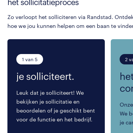
het sollicitatieproces
Zo verloopt het solliciteren via Randstad. Ontde
hoe we jou kunnen helpen om een baan te vinde
1 van 5
2 v
je solliciteert.
het
co
Leuk dat je solliciteert! We
bekijken je sollicitatie en
Onze 
beoordelen of je geschikt bent
We be
voor de functie en het bedrijf.
je ca