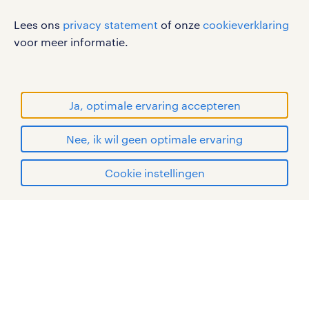
werken bij randstad
Lees ons
privacy statement
of onze
cookieverklaring
gebruikersvoorwaarden
voor meer informatie.
privacystatement
cookies
disclaimer
Ja, optimale ervaring accepteren
sitemap
Nee, ik wil geen optimale ervaring
RANDSTAD, HUMAN FORWARD en SHAPING THE
solliciteren
WORLD OF WORK zijn geregistreerde
Cookie instellingen
handelsmerken van Randstad N.V.
mijn randstad
© Randstad 2026