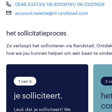
0546-533733/ 06-83106761/ 06-23321628
account.twente@nl.randstad.com
het sollicitatieproces
Zo verloopt het solliciteren via Randstad. Ontde
hoe we jou kunnen helpen om een baan te vinde
1 van 5
2 v
je solliciteert.
het
co
Leuk dat je solliciteert! We