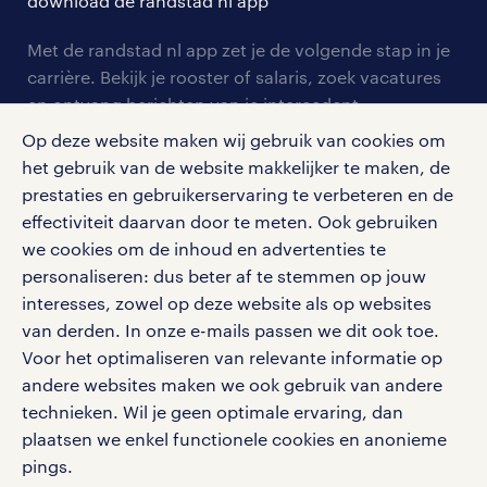
download de randstad nl app
tarieven
contact voor werkgevers
arbeidsvoorwaarden
personeel gezocht
Met de randstad nl app zet je de volgende stap in je
onze vestigingen
blogs en artikelen
carrière. Bekijk je rooster of salaris, zoek vacatures
aanmelden nieuwsbrief
en ontvang berichten van je intercedent.
pers
salarischecker
Eenvoudig, snel en overal.
Op deze website maken wij gebruik van cookies om
klachten en misstanden
bruto-netto calculator
het gebruik van de website makkelijker te maken, de
apple app store
prestaties en gebruikerservaring te verbeteren en de
google play store
effectiviteit daarvan door te meten. Ook gebruiken
we cookies om de inhoud en advertenties te
personaliseren: dus beter af te stemmen op jouw
interesses, zowel op deze website als op websites
social media
van derden. In onze e-mails passen we dit ook toe.
Voor het optimaliseren van relevante informatie op
Volg ons voor de leukste content omtrent
andere websites maken we ook gebruik van andere
vacatures, solliciteren en inspiratie.
technieken. Wil je geen optimale ervaring, dan
plaatsen we enkel functionele cookies en anonieme
pings.