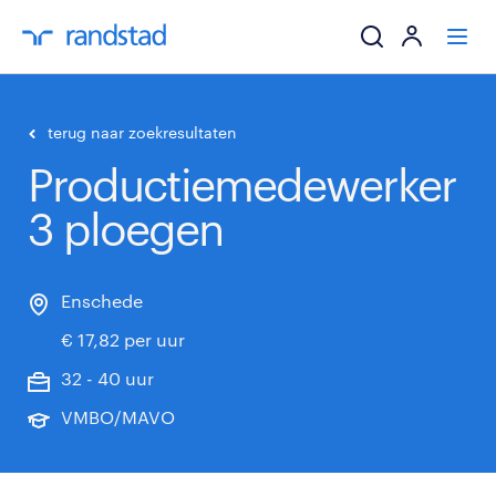
ik zoek een baa
terug naar zoekresultaten
Productiemedewerker
werkgevers
3 ploegen
mijn carrière
over randstad
Enschede
€ 17,82 per uur
32 - 40 uur
VMBO/MAVO