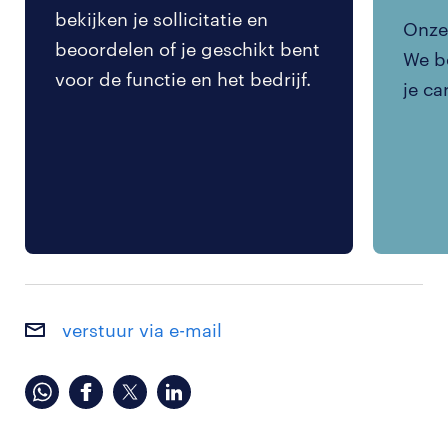
bekijken je sollicitatie en
Onze 
beoordelen of je geschikt bent
We be
voor de functie en het bedrijf.
je ca
verstuur via e-mail