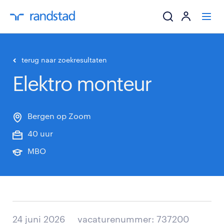
ik zoek een baa
terug naar zoekresultaten
Elektro monteur
werkgevers
mijn carrière
Bergen op Zoom
40 uur
over randstad
MBO
24 juni 2026
vacaturenummer: 737200