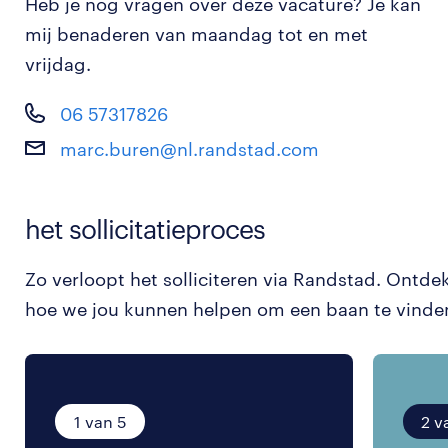
Heb je nog vragen over deze vacature? Je kan
mij benaderen van maandag tot en met
vrijdag.
06 57317826
marc.buren@nl.randstad.com
het sollicitatieproces
Zo verloopt het solliciteren via Randstad. Ontde
hoe we jou kunnen helpen om een baan te vinde
1 van 5
2 v