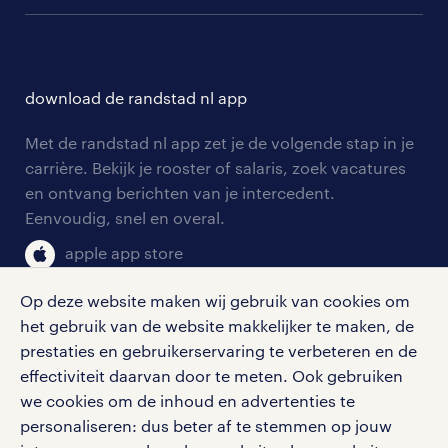
communities
branches
over randstad
careers for expats
opleidingen en trainingen
hr-kenniscentrum
contact voor talent
solliciteren
download de randstad nl app
tarieven
contact voor werkgevers
arbeidsvoorwaarden
personeel gezocht
Met de randstad nl app zet je de volgende stap in je
onze vestigingen
blogs en artikelen
carrière. Bekijk je rooster of salaris, zoek vacatures
aanmelden nieuwsbrief
en ontvang berichten van je intercedent.
pers
salarischecker
Eenvoudig, snel en overal.
klachten en misstanden
bruto-netto calculator
apple app store
google play store
Op deze website maken wij gebruik van cookies om
het gebruik van de website makkelijker te maken, de
prestaties en gebruikerservaring te verbeteren en de
effectiviteit daarvan door te meten. Ook gebruiken
social media
we cookies om de inhoud en advertenties te
personaliseren: dus beter af te stemmen op jouw
Volg ons voor de leukste content omtrent