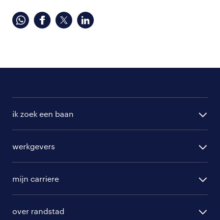
ik zoek een baan
alle vacatures
werkgevers
randstad operational
vacature aanmelden
randstad professional
mijn carriere
algemene voorwaarden
randstad digital
ontwikkeling
hr-diensten
over randstad
populaire bedrijven