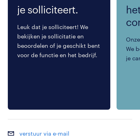
je solliciteert.
het
co
Leuk dat je solliciteert! We
bekijken je sollicitatie en
Onze 
beoordelen of je geschikt bent
We be
voor de functie en het bedrijf.
je ca
verstuur via e-mail