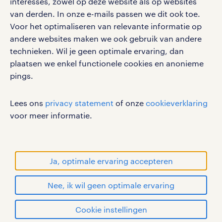
interesses, zowel op deze website als op websites
vacatures, solliciteren en inspiratie.
van derden. In onze e-mails passen we dit ook toe.
Voor het optimaliseren van relevante informatie op
andere websites maken we ook gebruik van andere
technieken. Wil je geen optimale ervaring, dan
werken bij randstad
plaatsen we enkel functionele cookies en anonieme
gebruikersvoorwaarden
pings.
privacystatement
Lees ons
privacy statement
of onze
cookieverklaring
cookies
voor meer informatie.
disclaimer
sitemap
RANDSTAD, HUMAN FORWARD en SHAPING THE
Ja, optimale ervaring accepteren
WORLD OF WORK zijn geregistreerde
handelsmerken van Randstad N.V.
Nee, ik wil geen optimale ervaring
© Randstad 2026
solliciteren
Cookie instellingen