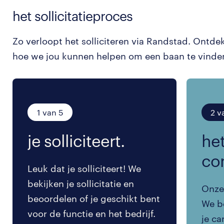
het sollicitatieproces
Zo verloopt het solliciteren via Randstad. Ontde
hoe we jou kunnen helpen om een baan te vinde
1 van 5
2 v
je solliciteert.
het
co
Leuk dat je solliciteert! We
bekijken je sollicitatie en
Onze 
beoordelen of je geschikt bent
We be
voor de functie en het bedrijf.
je ca