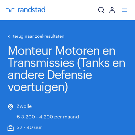
ik zoek een baa
terug naar zoekresultaten
Monteur Motoren en
werkgevers
Transmissies (Tanks en
mijn carrière
andere Defensie
over randstad
voertuigen)
Zwolle
€ 3.200 - 4.200 per maand
32 - 40 uur