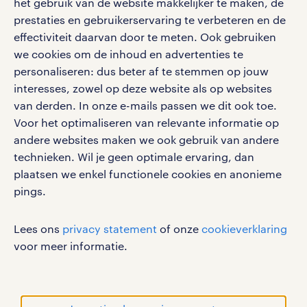
het gebruik van de website makkelijker te maken, de
salarischecker
Eenvoudig, snel en overal.
prestaties en gebruikerservaring te verbeteren en de
klachten en misstanden
bruto-netto calculator
effectiviteit daarvan door te meten. Ook gebruiken
apple app store
we cookies om de inhoud en advertenties te
google play store
personaliseren: dus beter af te stemmen op jouw
interesses, zowel op deze website als op websites
van derden. In onze e-mails passen we dit ook toe.
Voor het optimaliseren van relevante informatie op
social media
andere websites maken we ook gebruik van andere
technieken. Wil je geen optimale ervaring, dan
Volg ons voor de leukste content omtrent
plaatsen we enkel functionele cookies en anonieme
vacatures, solliciteren en inspiratie.
pings.
Lees ons
privacy statement
of onze
cookieverklaring
voor meer informatie.
werken bij randstad
gebruikersvoorwaarden
privacystatement