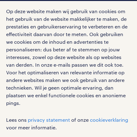
klachten en misstanden
bruto-netto calculator
apple app store
Op deze website maken wij gebruik van cookies om
google play store
het gebruik van de website makkelijker te maken, de
prestaties en gebruikerservaring te verbeteren en de
effectiviteit daarvan door te meten. Ook gebruiken
we cookies om de inhoud en advertenties te
personaliseren: dus beter af te stemmen op jouw
social media
interesses, zowel op deze website als op websites
Volg ons voor de leukste content omtrent
van derden. In onze e-mails passen we dit ook toe.
vacatures, solliciteren en inspiratie.
Voor het optimaliseren van relevante informatie op
andere websites maken we ook gebruik van andere
technieken. Wil je geen optimale ervaring, dan
plaatsen we enkel functionele cookies en anonieme
pings.
werken bij randstad
gebruikersvoorwaarden
Lees ons
privacy statement
of onze
cookieverklaring
privacystatement
voor meer informatie.
cookies