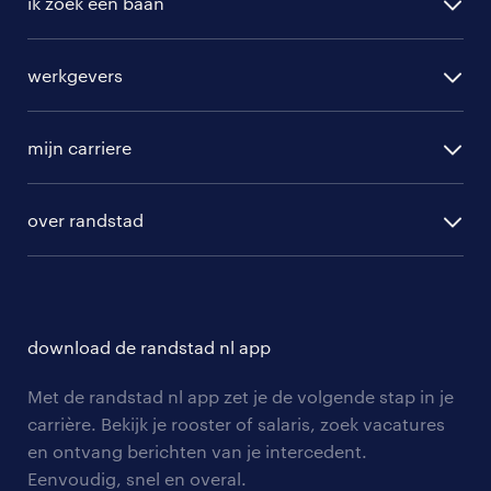
ik zoek een baan
alle vacatures
werkgevers
randstad operational
vacature aanmelden
randstad professional
mijn carriere
algemene voorwaarden
randstad digital
ontwikkeling
hr-diensten
over randstad
populaire bedrijven
communities
branches
over randstad
careers for expats
opleidingen en trainingen
hr-kenniscentrum
contact voor talent
solliciteren
download de randstad nl app
tarieven
contact voor werkgevers
arbeidsvoorwaarden
personeel gezocht
Met de randstad nl app zet je de volgende stap in je
onze vestigingen
blogs en artikelen
carrière. Bekijk je rooster of salaris, zoek vacatures
aanmelden nieuwsbrief
en ontvang berichten van je intercedent.
pers
salarischecker
Eenvoudig, snel en overal.