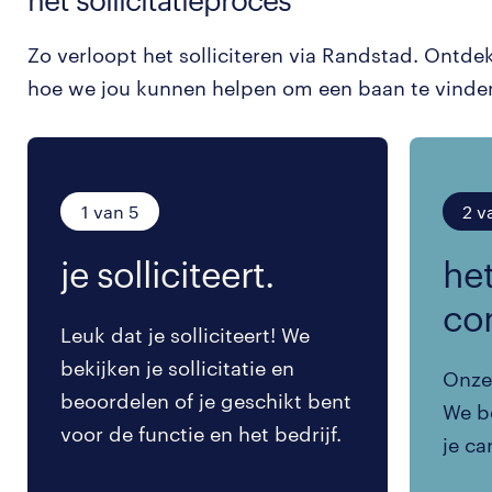
Zo verloopt het solliciteren via Randstad. Ontde
hoe we jou kunnen helpen om een baan te vinde
1 van 5
2 v
je solliciteert.
het
co
Leuk dat je solliciteert! We
bekijken je sollicitatie en
Onze 
beoordelen of je geschikt bent
We be
voor de functie en het bedrijf.
je ca