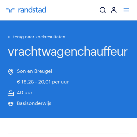
ik zoek een baa
terug naar zoekresultaten
vrachtwagenchauffeur
werkgevers
mijn carrière
Son en Breugel
€ 18,28 - 20,01 per uur
over randstad
40 uur
Basisonderwijs