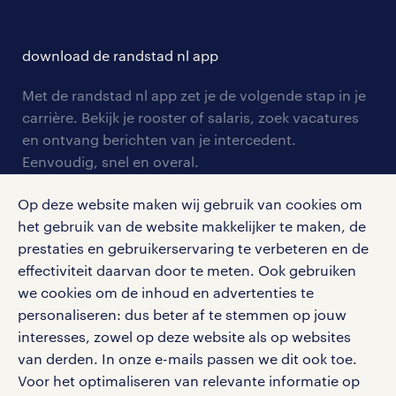
careers for expats
opleidingen en trainingen
hr-kenniscentrum
contact voor talent
solliciteren
download de randstad nl app
tarieven
contact voor werkgevers
arbeidsvoorwaarden
personeel gezocht
Met de randstad nl app zet je de volgende stap in je
onze vestigingen
blogs en artikelen
carrière. Bekijk je rooster of salaris, zoek vacatures
aanmelden nieuwsbrief
en ontvang berichten van je intercedent.
pers
salarischecker
Eenvoudig, snel en overal.
klachten en misstanden
bruto-netto calculator
apple app store
Op deze website maken wij gebruik van cookies om
google play store
het gebruik van de website makkelijker te maken, de
prestaties en gebruikerservaring te verbeteren en de
effectiviteit daarvan door te meten. Ook gebruiken
we cookies om de inhoud en advertenties te
personaliseren: dus beter af te stemmen op jouw
social media
interesses, zowel op deze website als op websites
Volg ons voor de leukste content omtrent
van derden. In onze e-mails passen we dit ook toe.
vacatures, solliciteren en inspiratie.
Voor het optimaliseren van relevante informatie op