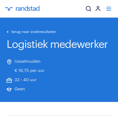
ik zoek een baa
terug naar zoekresultaten
Logistiek medewerker
werkgevers
mijn carrière
IJsselmuiden
€ 16,75 per uur
over randstad
32 - 40 uur
Geen