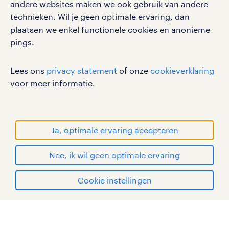
andere websites maken we ook gebruik van andere
technieken. Wil je geen optimale ervaring, dan
plaatsen we enkel functionele cookies en anonieme
pings.
werken bij randstad
gebruikersvoorwaarden
Lees ons
privacy statement
of onze
cookieverklaring
privacystatement
voor meer informatie.
cookies
disclaimer
sitemap
Ja, optimale ervaring accepteren
RANDSTAD, HUMAN FORWARD en SHAPING THE
Nee, ik wil geen optimale ervaring
WORLD OF WORK zijn geregistreerde
handelsmerken van Randstad N.V.
solliciteren
Cookie instellingen
© Randstad 2026
mijn randstad