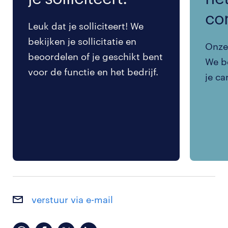
co
Leuk dat je solliciteert! We
bekijken je sollicitatie en
Onze 
beoordelen of je geschikt bent
We be
voor de functie en het bedrijf.
je ca
verstuur via e-mail