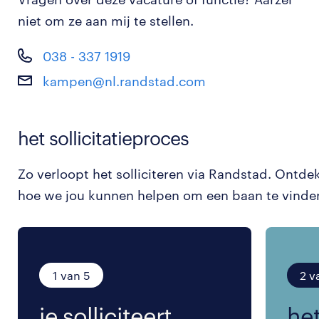
niet om ze aan mij te stellen.
038 - 337 1919
kampen@nl.randstad.com
het sollicitatieproces
Zo verloopt het solliciteren via Randstad. Ontde
hoe we jou kunnen helpen om een baan te vinde
1 van 5
2 v
je solliciteert.
het