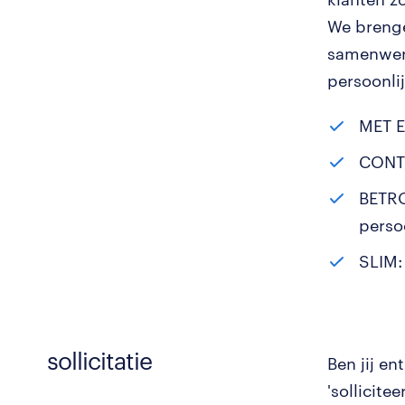
We brengen
samenwerk
persoonli
MET E
CONTI
BETRO
persoo
SLIM: 
sollicitatie
Ben jij e
'sollicite