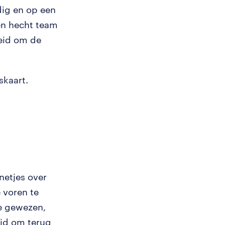
dig en op een
en hecht team
heid om de
skaart.
netjes over
e voren te
oe gewezen,
tijd om terug