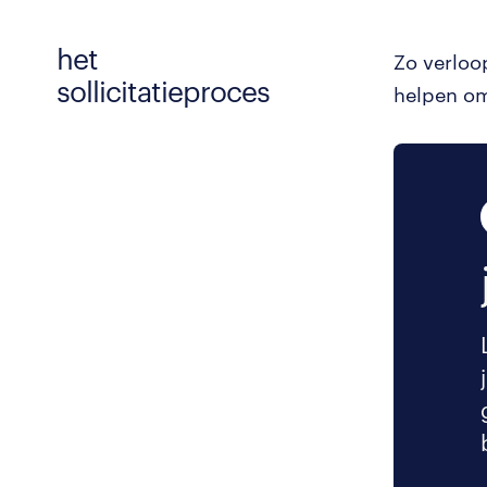
het
Zo verloo
sollicitatieproces
helpen om