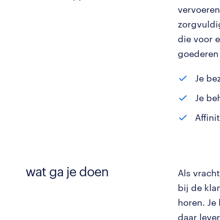
vervoeren
zorgvuldi
die voor 
goederen 
Je be
Je be
Affini
wat ga je doen
Als vrach
bij de kla
horen. Je 
daar lever