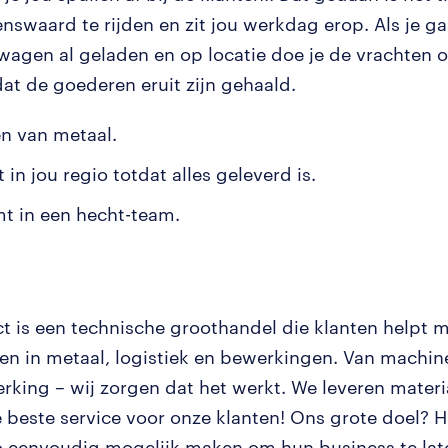
nswaard te rijden en zit jou werkdag erop. Als je gaa
wagen al geladen en op locatie doe je de vrachten 
dat de goederen eruit zijn gehaald.
en van metaal.
dt in jou regio totdat alles geleverd is.
mt in een hecht-team.
t is een technische groothandel die klanten helpt 
en in metaal, logistiek en bewerkingen. Van machi
rking – wij zorgen dat het werkt. We leveren materi
e beste service voor onze klanten! Ons grote doel? 
o eenvoudig mogelijk maken om hun business te lat