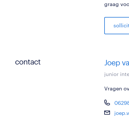
graag voo
sollic
contact
Joep va
junior in
Vragen ove
0629
joep.