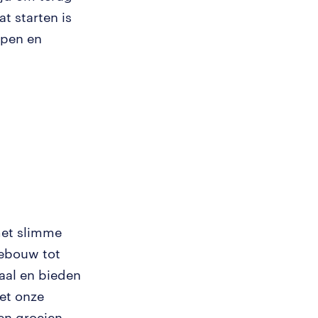
t starten is
open en
met slimme
nebouw tot
aal en bieden
Het onze
en groeien.