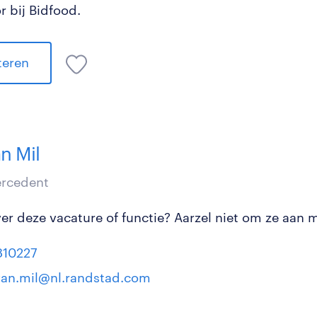
r bij Bidfood.
iteren
n Mil
tercedent
r deze vacature of functie? Aarzel niet om ze aan mi
810227
van.mil@nl.randstad.com