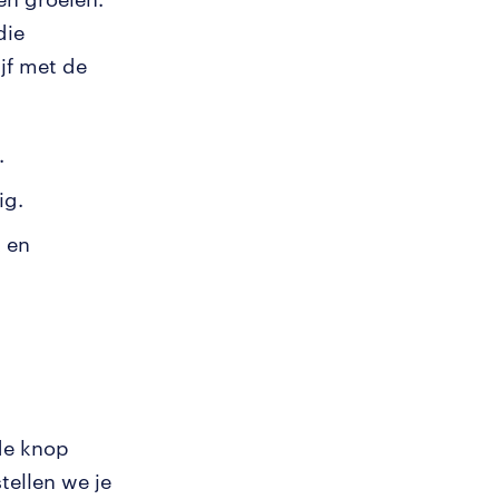
die
jf met de
.
ig.
k en
 de knop
tellen we je