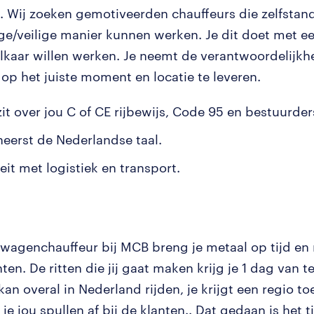
. Wij zoeken gemotiveerden chauffeurs die zelfstan
ge/veilige manier kunnen werken. Je dit doet met e
elkaar willen werken. Je neemt de verantwoordelijk
op het juiste moment en locatie te leveren.
zit over jou C of CE rijbewijs, Code 95 en bestuurder
heerst de Nederlandse taal.
teit met logistiek en transport.
twagenchauffeur bij MCB breng je metaal op tijd en 
nten. De ritten die jij gaat maken krijg je 1 dag van t
kan overal in Nederland rijden, je krijgt een regio t
 je jou spullen af bij de klanten.. Dat gedaan is het 