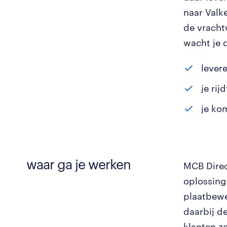
naar Valke
de vracht
wacht je 
lever
je rij
je ko
waar ga je werken
MCB Direc
oplossing
plaatbewe
daarbij d
klanten z