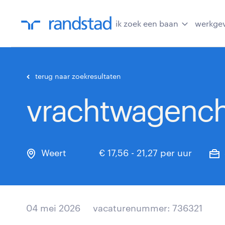
ik zoek een baan
werkge
terug naar zoekresultaten
vrachtwagench
Weert
€ 17,56 - 21,27 per uur
04 mei 2026
vacaturenummer: 736321