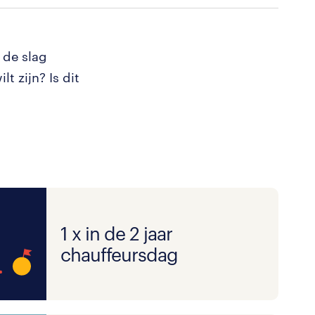
n de slag
t zijn? Is dit
1 x in de 2 jaar
chauffeursdag