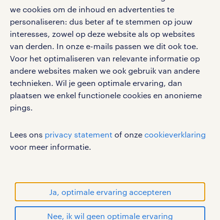
we cookies om de inhoud en advertenties te
personaliseren: dus beter af te stemmen op jouw
interesses, zowel op deze website als op websites
social media
van derden. In onze e-mails passen we dit ook toe.
Voor het optimaliseren van relevante informatie op
Volg ons voor de leukste content omtrent
andere websites maken we ook gebruik van andere
vacatures, solliciteren en inspiratie.
technieken. Wil je geen optimale ervaring, dan
plaatsen we enkel functionele cookies en anonieme
pings.
werken bij randstad
Lees ons
privacy statement
of onze
cookieverklaring
gebruikersvoorwaarden
voor meer informatie.
privacystatement
cookies
disclaimer
Ja, optimale ervaring accepteren
sitemap
Nee, ik wil geen optimale ervaring