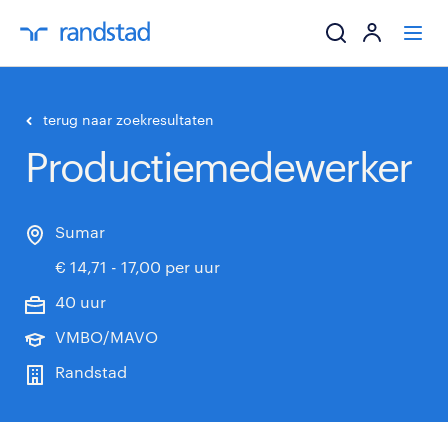
ik zoek een baa
terug naar zoekresultaten
Productiemedewerker
werkgevers
mijn carrière
Sumar
€ 14,71 - 17,00 per uur
over randstad
40 uur
VMBO/MAVO
Randstad