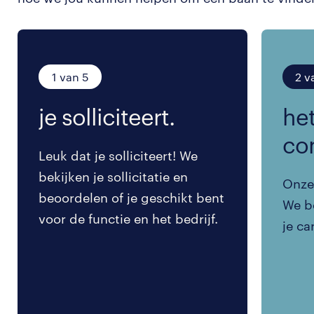
1 van 5
2 v
je solliciteert.
het
co
Leuk dat je solliciteert! We
bekijken je sollicitatie en
Onze 
beoordelen of je geschikt bent
We be
voor de functie en het bedrijf.
je ca