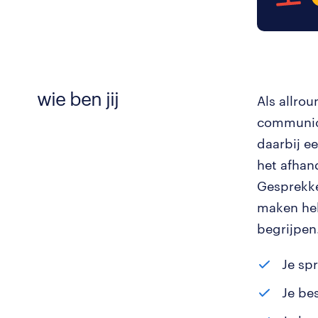
wie ben jij
Als allro
communica
daarbij ee
het afhan
Gesprekke
maken hebt
begrijpen
Je sp
Je be