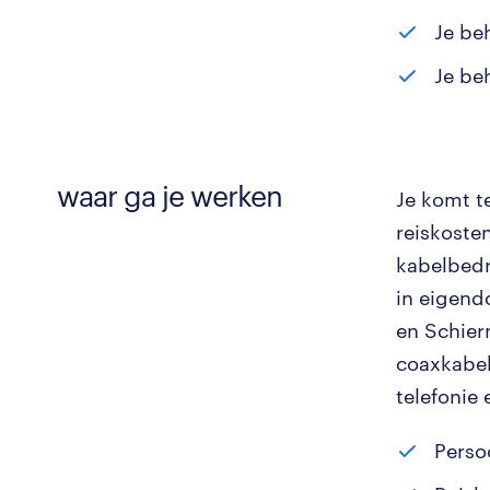
Je be
Je be
waar ga je werken
Je komt t
reiskoste
kabelbedr
in eigend
en Schier
coaxkabel.
telefonie 
Perso