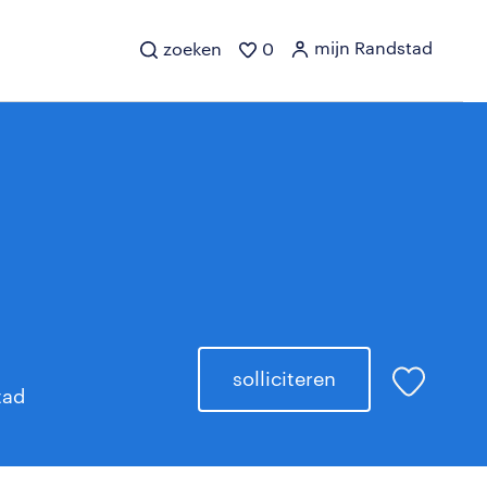
mijn Randstad
zoeken
0
solliciteren
tad