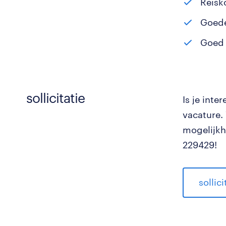
Reisk
Goede
Goed 
sollicitatie
Is je inte
vacature.
mogelijkh
229429!
sollic