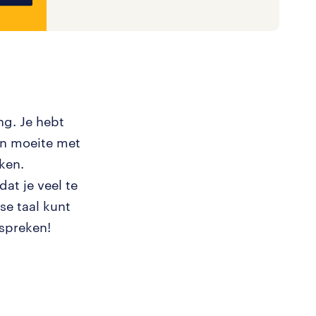
ng. Je hebt
een moeite met
ken.
at je veel te
se taal kunt
 spreken!