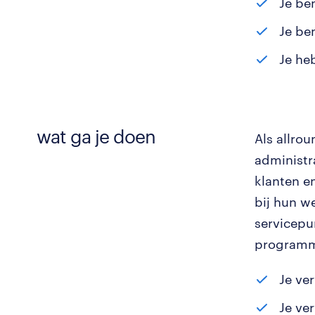
Je be
Je be
Je he
wat ga je doen
Als allro
administra
klanten e
bij hun we
servicepu
programm
Je ve
Je ve