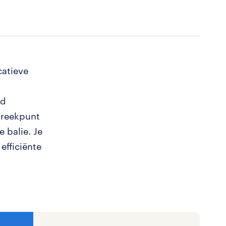
catieve
nd
preekpunt
e balie. Je
efficiënte