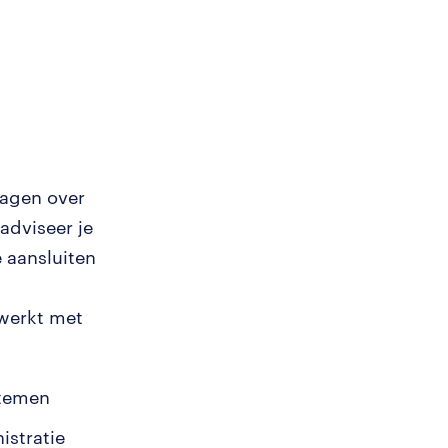
ragen over
adviseer je
 aansluiten
 werkt met
stemen
istratie