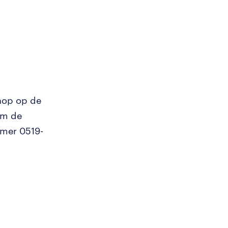
knop op de
om de
mmer 0519-