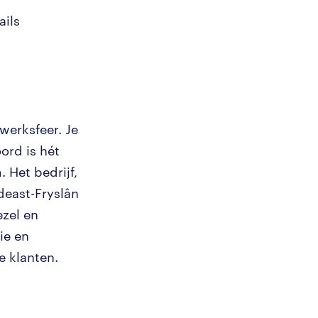
ils
werksfeer. Je
ord is hét
 Het bedrijf,
east-Fryslân
zel en
ie en
e klanten.