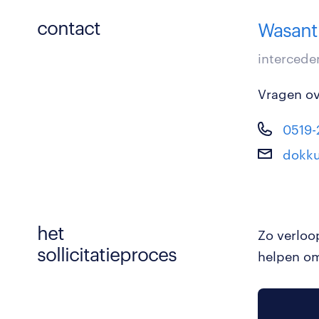
contact
Wasanth
intercede
Vragen ove
0519-
dokk
het
Zo verloo
sollicitatieproces
helpen om