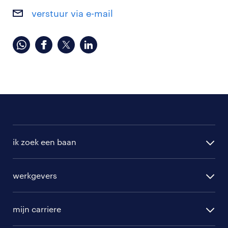
verstuur via e-mail
ik zoek een baan
alle vacatures
werkgevers
randstad operational
vacature aanmelden
randstad professional
mijn carriere
algemene voorwaarden