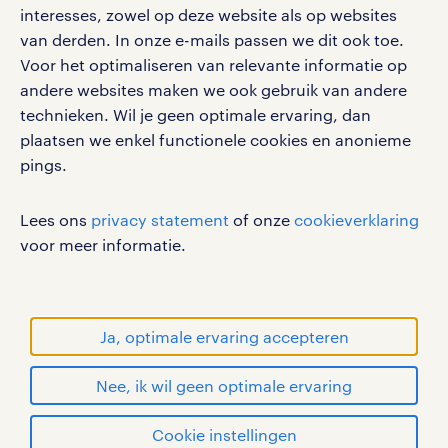
interesses, zowel op deze website als op websites
Volg ons voor de leukste content omtrent
van derden. In onze e-mails passen we dit ook toe.
vacatures, solliciteren en inspiratie.
Voor het optimaliseren van relevante informatie op
andere websites maken we ook gebruik van andere
technieken. Wil je geen optimale ervaring, dan
plaatsen we enkel functionele cookies en anonieme
pings.
werken bij randstad
gebruikersvoorwaarden
Lees ons
privacy statement
of onze
cookieverklaring
privacystatement
voor meer informatie.
cookies
disclaimer
sitemap
Ja, optimale ervaring accepteren
RANDSTAD, HUMAN FORWARD en SHAPING THE
Nee, ik wil geen optimale ervaring
WORLD OF WORK zijn geregistreerde
handelsmerken van Randstad N.V.
solliciteren
Cookie instellingen