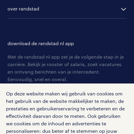
randstad digital
ontwikkeling
hr-diensten
over randstad
populaire bedrijven
communities
branches
over randstad
careers for expats
opleidingen en trainingen
hr-kenniscentrum
contact voor talent
solliciteren
download de randstad nl app
tarieven
contact voor werkgevers
arbeidsvoorwaarden
personeel gezocht
Met de randstad nl app zet je de volgende stap in je
onze vestigingen
blogs en artikelen
carrière. Bekijk je rooster of salaris, zoek vacatures
aanmelden nieuwsbrief
en ontvang berichten van je intercedent.
pers
salarischecker
Eenvoudig, snel en overal.
klachten en misstanden
bruto-netto calculator
apple app store
Op deze website maken wij gebruik van cookies om
google play store
het gebruik van de website makkelijker te maken, de
prestaties en gebruikerservaring te verbeteren en de
effectiviteit daarvan door te meten. Ook gebruiken
we cookies om de inhoud en advertenties te
personaliseren: dus beter af te stemmen op jouw
social media