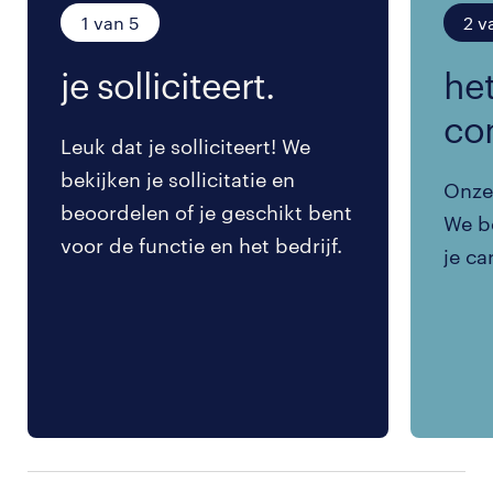
1 van 5
2 v
je solliciteert.
het
co
Leuk dat je solliciteert! We
bekijken je sollicitatie en
Onze 
beoordelen of je geschikt bent
We be
voor de functie en het bedrijf.
je ca