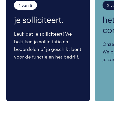
1 van 5
2 v
je solliciteert.
het
co
Leuk dat je solliciteert! We
bekijken je sollicitatie en
Onze 
beoordelen of je geschikt bent
We be
voor de functie en het bedrijf.
je ca