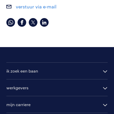
verstuur via e-mail
ik zoek een baan
alle vacatures
werkgevers
randstad operational
vacature aanmelden
randstad professional
mijn carriere
algemene voorwaarden