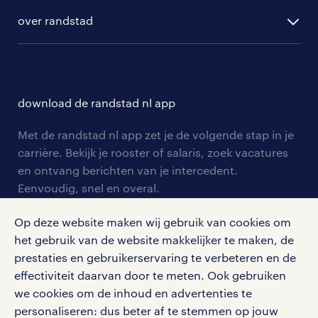
randstad digital
ontwikkeling
hr-diensten
over randstad
populaire bedrijven
communities
branches
over randstad
careers for expats
opleidingen en trainingen
hr-kenniscentrum
contact voor talent
solliciteren
download de randstad nl app
tarieven
contact voor werkgevers
arbeidsvoorwaarden
personeel gezocht
Met de randstad nl app zet je de volgende stap in je
onze vestigingen
blogs en artikelen
carrière. Bekijk je rooster of salaris, zoek vacatures
aanmelden nieuwsbrief
en ontvang berichten van je intercedent.
pers
salarischecker
Eenvoudig, snel en overal.
klachten en misstanden
bruto-netto calculator
apple app store
Op deze website maken wij gebruik van cookies om
google play store
het gebruik van de website makkelijker te maken, de
prestaties en gebruikerservaring te verbeteren en de
effectiviteit daarvan door te meten. Ook gebruiken
we cookies om de inhoud en advertenties te
personaliseren: dus beter af te stemmen op jouw
social media