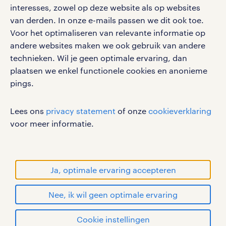
interesses, zowel op deze website als op websites
Volg ons voor de leukste content omtrent
van derden. In onze e-mails passen we dit ook toe.
vacatures, solliciteren en inspiratie.
Voor het optimaliseren van relevante informatie op
andere websites maken we ook gebruik van andere
technieken. Wil je geen optimale ervaring, dan
plaatsen we enkel functionele cookies en anonieme
pings.
werken bij randstad
gebruikersvoorwaarden
Lees ons
privacy statement
of onze
cookieverklaring
privacystatement
voor meer informatie.
cookies
disclaimer
sitemap
Ja, optimale ervaring accepteren
RANDSTAD, HUMAN FORWARD en SHAPING THE
Nee, ik wil geen optimale ervaring
WORLD OF WORK zijn geregistreerde
handelsmerken van Randstad N.V.
solliciteren
Cookie instellingen