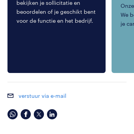
bekijken je sollicitatie en
Onze 
beoordelen of je geschikt bent
We be
voor de functie en het bedrijf.
je ca
verstuur via e-mail