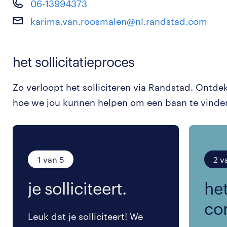
06-13994373
karima.van.roosmalen@nl.randstad.com
het sollicitatieproces
Zo verloopt het solliciteren via Randstad. Ontde
hoe we jou kunnen helpen om een baan te vinde
1 van 5
2 v
je solliciteert.
het
co
Leuk dat je solliciteert! We