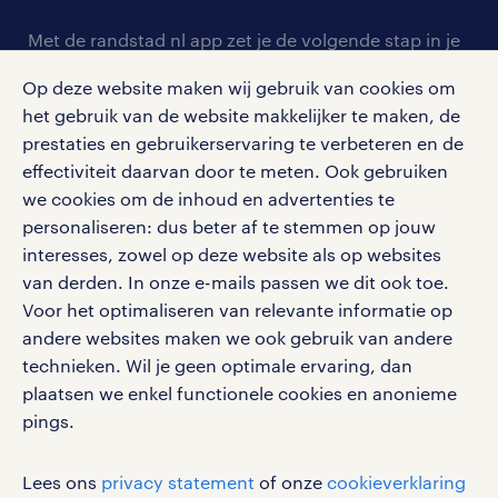
contact voor werkgevers
arbeidsvoorwaarden
personeel gezocht
Met de randstad nl app zet je de volgende stap in je
onze vestigingen
blogs en artikelen
carrière. Bekijk je rooster of salaris, zoek vacatures
aanmelden nieuwsbrief
Op deze website maken wij gebruik van cookies om
en ontvang berichten van je intercedent.
pers
salarischecker
het gebruik van de website makkelijker te maken, de
Eenvoudig, snel en overal.
klachten en misstanden
prestaties en gebruikerservaring te verbeteren en de
bruto-netto calculator
apple app store
effectiviteit daarvan door te meten. Ook gebruiken
we cookies om de inhoud en advertenties te
google play store
personaliseren: dus beter af te stemmen op jouw
interesses, zowel op deze website als op websites
van derden. In onze e-mails passen we dit ook toe.
Voor het optimaliseren van relevante informatie op
social media
andere websites maken we ook gebruik van andere
technieken. Wil je geen optimale ervaring, dan
Volg ons voor de leukste content omtrent
plaatsen we enkel functionele cookies en anonieme
vacatures, solliciteren en inspiratie.
pings.
Lees ons
privacy statement
of onze
cookieverklaring