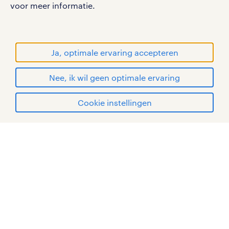
voor meer informatie.
werken bij randstad
gebruikersvoorwaarden
privacystatement
Ja, optimale ervaring accepteren
cookies
disclaimer
Nee, ik wil geen optimale ervaring
sitemap
solliciteren
Cookie instellingen
RANDSTAD, HUMAN FORWARD en SHAPING THE
WORLD OF WORK zijn geregistreerde
mijn randstad
handelsmerken van Randstad N.V.
© Randstad 2026