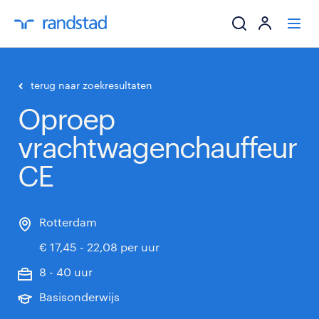
ik zoek een baa
terug naar zoekresultaten
Oproep
werkgevers
vrachtwagenchauffeur
mijn carrière
CE
over randstad
Rotterdam
€ 17,45 - 22,08 per uur
8 - 40 uur
Basisonderwijs