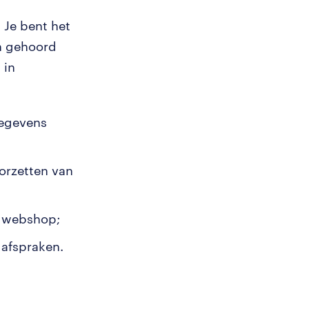
 Je bent het
ch gehoord
 in
gegevens
orzetten van
e webshop;
 afspraken.