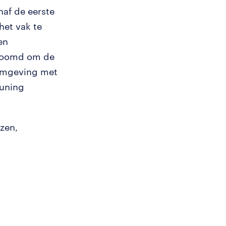
naf de eerste
het vak te
en
stoomd om de
komgeving met
euning
nzen,