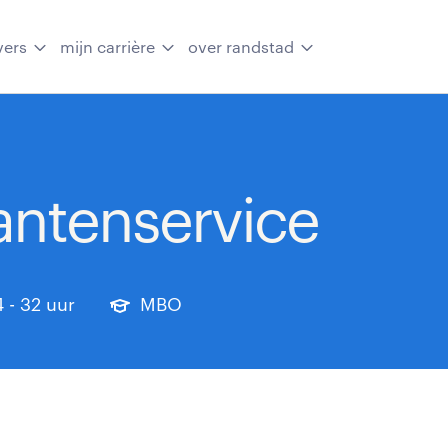
vers
mijn carrière
over randstad
antenservice
4 - 32 uur
MBO