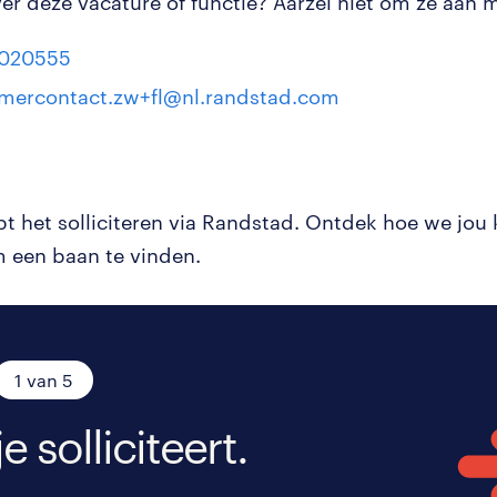
r deze vacature of functie? Aarzel niet om ze aan mi
4020555
mercontact.zw+fl@nl.randstad.com
pt het solliciteren via Randstad. Ontdek hoe we jou
 een baan te vinden.
1 van 5
je solliciteert.