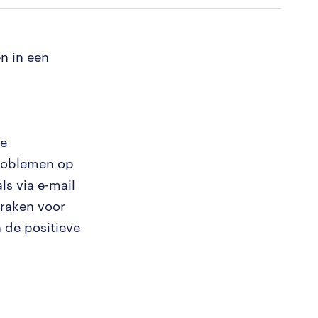
en in een
te
problemen op
ls via e-mail
praken voor
n de positieve