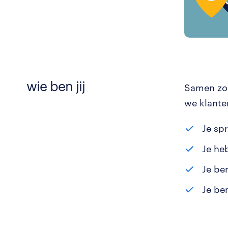
wie ben jij
Samen zor
we klante
Je sp
Je heb
Je be
Je be