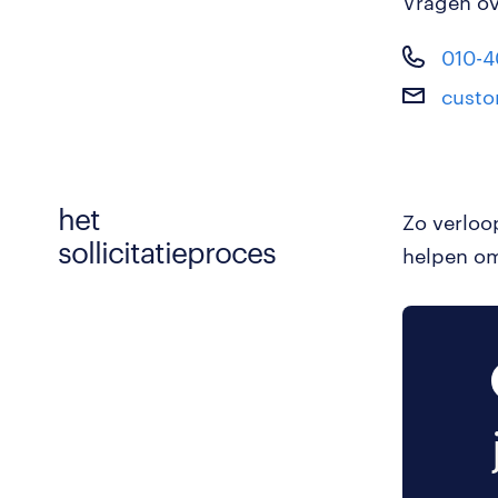
Vragen ove
010-
custo
het
Zo verloo
sollicitatieproces
helpen om