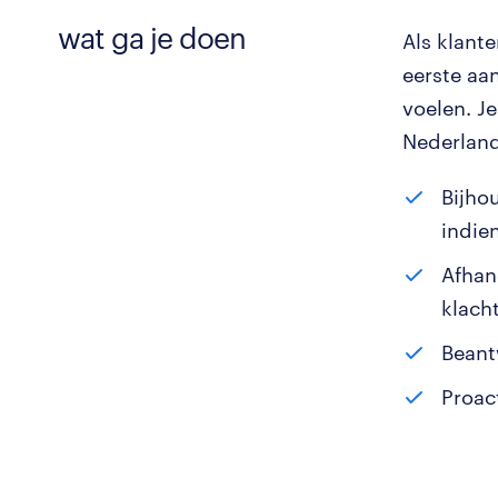
wat ga je doen
Als klant
eerste aa
voelen. Je
Nederland
Bijho
indie
Afhan
klach
Beant
Proac