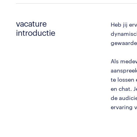
vacature
Heb jij er
introductie
dynamisch
gewaarde
Als medew
aanspreek
te lossen 
en chat. 
de audici
ervaring 