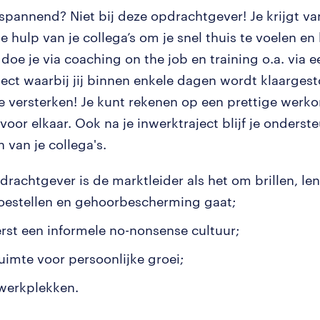
spannend? Niet bij deze opdrachtgever! Je krijgt va
e hulp van je collega’s om je snel thuis te voelen en 
 doe je via coaching on the job en training o.a. via e
ject waarbij jij binnen enkele dagen wordt klaarge
te versterken! Je kunt rekenen op een prettige wer
oor elkaar. Ook na je inwerktraject blijf je onderst
 van je collega's.
drachtgever is de marktleider als het om brillen, le
oestellen en gehoorbescherming gaat;
erst een informele no-nonsense cultuur;
ruimte voor persoonlijke groei;
 werkplekken.