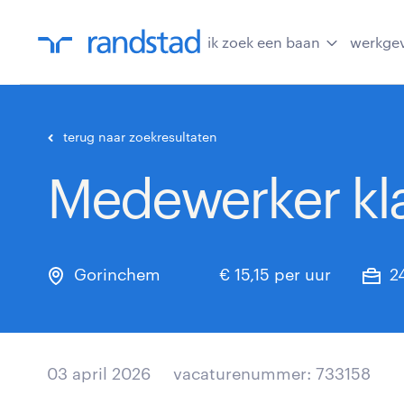
ik zoek een baan
werkge
terug naar zoekresultaten
Medewerker kl
Gorinchem
€ 15,15 per uur
2
03 april 2026
vacaturenummer: 733158