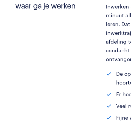
waar ga je werken
Inwerken 
minuut all
leren. Dat
inwerktra
afdeling 
aandacht v
ontvangen
De op
hoort
Er he
Veel 
Fijne