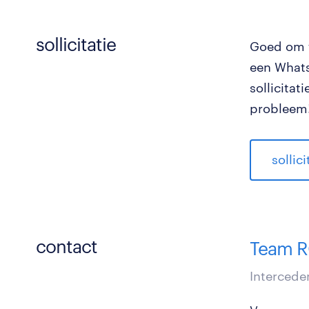
sollicitatie
Goed om t
een Whats
sollicita
probleem!
sollic
contact
Team R
Intercede