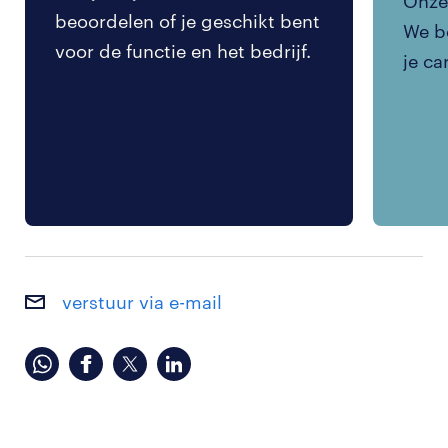
Onze 
beoordelen of je geschikt bent
We be
voor de functie en het bedrijf.
je ca
verstuur via e-mail