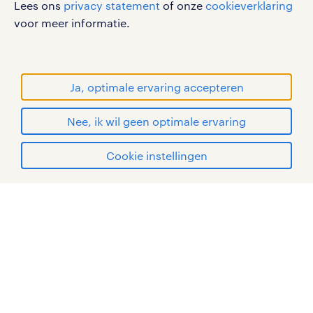
Lees ons
privacy statement
of onze
cookieverklaring
gebruikersvoorwaarden
voor meer informatie.
privacystatement
cookies
disclaimer
Ja, optimale ervaring accepteren
sitemap
Nee, ik wil geen optimale ervaring
RANDSTAD, HUMAN FORWARD en SHAPING THE
solliciteren
WORLD OF WORK zijn geregistreerde
Cookie instellingen
handelsmerken van Randstad N.V.
mijn randstad
© Randstad 2026