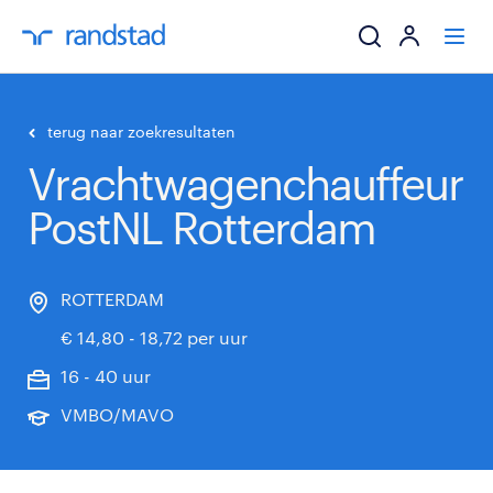
ik zoek een baa
terug naar zoekresultaten
Vrachtwagenchauffeur
werkgevers
PostNL Rotterdam
mijn carrière
over randstad
ROTTERDAM
€ 14,80 - 18,72 per uur
16 - 40 uur
VMBO/MAVO