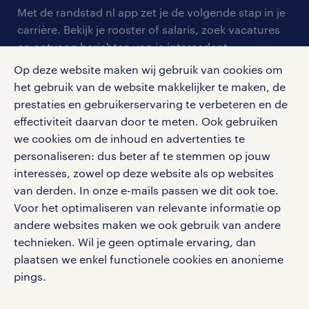
arbeidsvoorwaarden
personeel gezocht
Met de randstad nl app zet je de volgende stap in je
onze vestigingen
blogs en artikelen
carrière. Bekijk je rooster of salaris, zoek vacatures
aanmelden nieuwsbrief
en ontvang berichten van je intercedent.
pers
salarischecker
Eenvoudig, snel en overal.
Op deze website maken wij gebruik van cookies om
klachten en misstanden
bruto-netto calculator
het gebruik van de website makkelijker te maken, de
apple app store
prestaties en gebruikerservaring te verbeteren en de
google play store
effectiviteit daarvan door te meten. Ook gebruiken
we cookies om de inhoud en advertenties te
personaliseren: dus beter af te stemmen op jouw
interesses, zowel op deze website als op websites
social media
van derden. In onze e-mails passen we dit ook toe.
Voor het optimaliseren van relevante informatie op
Volg ons voor de leukste content omtrent
andere websites maken we ook gebruik van andere
vacatures, solliciteren en inspiratie.
technieken. Wil je geen optimale ervaring, dan
plaatsen we enkel functionele cookies en anonieme
pings.
werken bij randstad