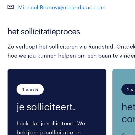
Michael.Bruney@nl.randstad.com
het sollicitatieproces
Zo verloopt het solliciteren via Randstad. Ontde
hoe we jou kunnen helpen om een baan te vinde
1 van 5
2 v
je solliciteert.
het
co
Leuk dat je solliciteert! We
bekijken je sollicitatie en