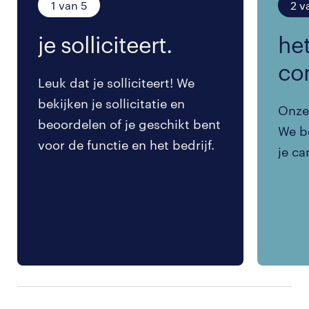
1 van 5
2 v
je solliciteert.
het
co
Leuk dat je solliciteert! We
bekijken je sollicitatie en
Onze 
beoordelen of je geschikt bent
We be
voor de functie en het bedrijf.
je ca