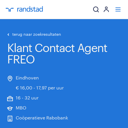
ik zoek een baa
terug naar zoekresultaten
Klant Contact Agent
werkgevers
FREO
mijn carrière
over randstad
Eindhoven
€ 16,00 - 17,97 per uur
16 - 32 uur
MBO
Coöperatieve Rabobank