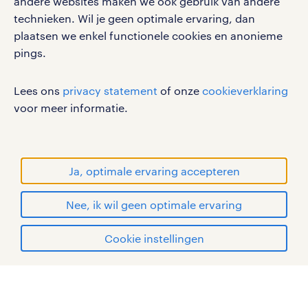
andere websites maken we ook gebruik van andere
Volg ons voor de leukste content omtrent
technieken. Wil je geen optimale ervaring, dan
vacatures, solliciteren en inspiratie.
plaatsen we enkel functionele cookies en anonieme
pings.
Lees ons
privacy statement
of onze
cookieverklaring
werken bij randstad
voor meer informatie.
gebruikersvoorwaarden
privacystatement
cookies
Ja, optimale ervaring accepteren
disclaimer
Nee, ik wil geen optimale ervaring
sitemap
solliciteren
Cookie instellingen
RANDSTAD, HUMAN FORWARD en SHAPING THE
WORLD OF WORK zijn geregistreerde
mijn randstad
handelsmerken van Randstad N.V.