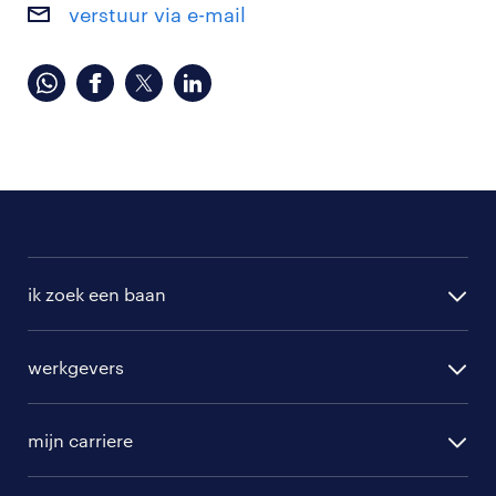
verstuur via e-mail
ik zoek een baan
alle vacatures
werkgevers
randstad operational
vacature aanmelden
randstad professional
mijn carriere
algemene voorwaarden
randstad digital