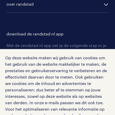
ontwikkeling
hr-diensten
over randstad
populaire bedrijven
communities
branches
over randstad
careers for expats
opleidingen en trainingen
hr-kenniscentrum
contact voor talent
solliciteren
download de randstad nl app
tarieven
contact voor werkgevers
arbeidsvoorwaarden
personeel gezocht
Met de randstad nl app zet je de volgende stap in je
onze vestigingen
blogs en artikelen
carrière. Bekijk je rooster of salaris, zoek vacatures
aanmelden nieuwsbrief
Op deze website maken wij gebruik van cookies om
en ontvang berichten van je intercedent.
pers
salarischecker
het gebruik van de website makkelijker te maken, de
Eenvoudig, snel en overal.
klachten en misstanden
prestaties en gebruikerservaring te verbeteren en de
bruto-netto calculator
apple app store
effectiviteit daarvan door te meten. Ook gebruiken
google play store
we cookies om de inhoud en advertenties te
personaliseren: dus beter af te stemmen op jouw
interesses, zowel op deze website als op websites
van derden. In onze e-mails passen we dit ook toe.
Voor het optimaliseren van relevante informatie op
social media