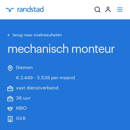
ik zoek een baa
terug naar zoekresultaten
mechanisch monteur
werkgevers
mijn carrière
Diemen
€ 2.449 - 3.538 per maand
over randstad
vast dienstverband
36 uur
MBO
GVB