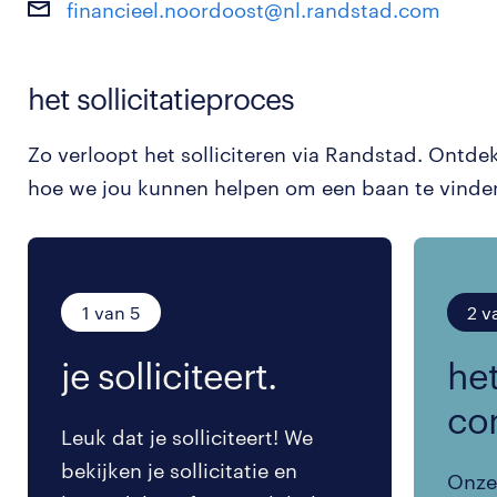
financieel.noordoost@nl.randstad.com
het sollicitatieproces
Zo verloopt het solliciteren via Randstad. Ontde
hoe we jou kunnen helpen om een baan te vinde
1 van 5
2 v
je solliciteert.
het
co
Leuk dat je solliciteert! We
bekijken je sollicitatie en
Onze 