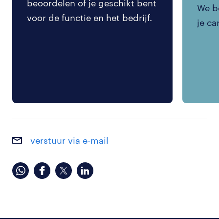
beoordelen of je geschikt bent
We be
voor de functie en het bedrijf.
je ca
verstuur via e-mail