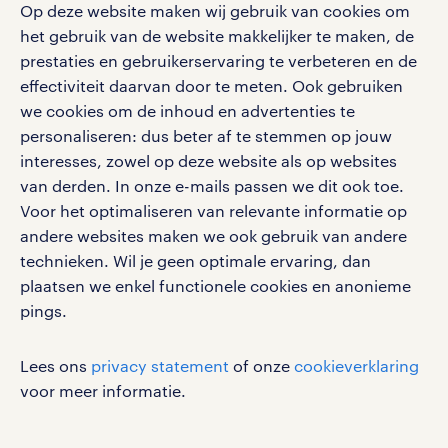
personeel gezocht
Met de randstad nl app zet je de volgende stap in je
Op deze website maken wij gebruik van cookies om
onze vestigingen
blogs en artikelen
carrière. Bekijk je rooster of salaris, zoek vacatures
het gebruik van de website makkelijker te maken, de
aanmelden nieuwsbrief
en ontvang berichten van je intercedent.
pers
prestaties en gebruikerservaring te verbeteren en de
salarischecker
Eenvoudig, snel en overal.
effectiviteit daarvan door te meten. Ook gebruiken
klachten en misstanden
bruto-netto calculator
we cookies om de inhoud en advertenties te
apple app store
personaliseren: dus beter af te stemmen op jouw
google play store
interesses, zowel op deze website als op websites
van derden. In onze e-mails passen we dit ook toe.
Voor het optimaliseren van relevante informatie op
andere websites maken we ook gebruik van andere
social media
technieken. Wil je geen optimale ervaring, dan
plaatsen we enkel functionele cookies en anonieme
Volg ons voor de leukste content omtrent
pings.
vacatures, solliciteren en inspiratie.
Lees ons
privacy statement
of onze
cookieverklaring
voor meer informatie.
werken bij randstad