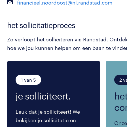
financieel.noordoost@nl.randstad.com
het sollicitatieproces
Zo verloopt het solliciteren via Randstad. Ontde
hoe we jou kunnen helpen om een baan te vinde
1 van 5
2 v
je solliciteert.
het
co
Leuk dat je solliciteert! We
bekijken je sollicitatie en
Onze 