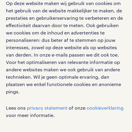
personeel gezocht
Met de randstad nl app zet je de volgende stap in je
Op deze website maken wij gebruik van cookies om
onze vestigingen
blogs en artikelen
carrière. Bekijk je rooster of salaris, zoek vacatures
het gebruik van de website makkelijker te maken, de
aanmelden nieuwsbrief
en ontvang berichten van je intercedent.
pers
prestaties en gebruikerservaring te verbeteren en de
salarischecker
Eenvoudig, snel en overal.
effectiviteit daarvan door te meten. Ook gebruiken
klachten en misstanden
bruto-netto calculator
we cookies om de inhoud en advertenties te
apple app store
personaliseren: dus beter af te stemmen op jouw
google play store
interesses, zowel op deze website als op websites
van derden. In onze e-mails passen we dit ook toe.
Voor het optimaliseren van relevante informatie op
andere websites maken we ook gebruik van andere
social media
technieken. Wil je geen optimale ervaring, dan
plaatsen we enkel functionele cookies en anonieme
Volg ons voor de leukste content omtrent
pings.
vacatures, solliciteren en inspiratie.
Lees ons
privacy statement
of onze
cookieverklaring
voor meer informatie.
werken bij randstad