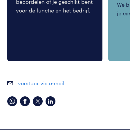
beoordelen of je geschikt bent
We be
voor de functie en het bedrijf.
je ca
verstuur via e-mail