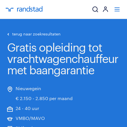
ik zoek een baa
terug naar zoekresultaten
Gratis opleiding tot
werkgevers
vrachtwagenchauffeur
mijn carrière
met baangarantie
over randstad
Nieuwegein
€ 2.150 - 2.850 per maand
24 - 40 uur
VMBO/MAVO