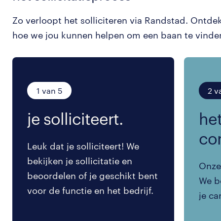
Zo verloopt het solliciteren via Randstad. Ontde
hoe we jou kunnen helpen om een baan te vinde
1 van 5
2 v
je solliciteert.
het
co
Leuk dat je solliciteert! We
bekijken je sollicitatie en
Onze 
beoordelen of je geschikt bent
We be
voor de functie en het bedrijf.
je ca