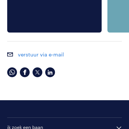
verstuur via e-mail
ik zoek een baan