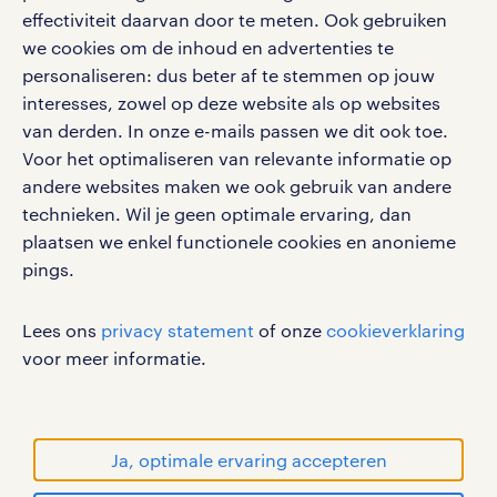
bruto-netto calculator
apple app store
effectiviteit daarvan door te meten. Ook gebruiken
we cookies om de inhoud en advertenties te
google play store
personaliseren: dus beter af te stemmen op jouw
interesses, zowel op deze website als op websites
van derden. In onze e-mails passen we dit ook toe.
Voor het optimaliseren van relevante informatie op
social media
andere websites maken we ook gebruik van andere
technieken. Wil je geen optimale ervaring, dan
Volg ons voor de leukste content omtrent
plaatsen we enkel functionele cookies en anonieme
vacatures, solliciteren en inspiratie.
pings.
Lees ons
privacy statement
of onze
cookieverklaring
voor meer informatie.
werken bij randstad
gebruikersvoorwaarden
privacystatement
Ja, optimale ervaring accepteren
cookies