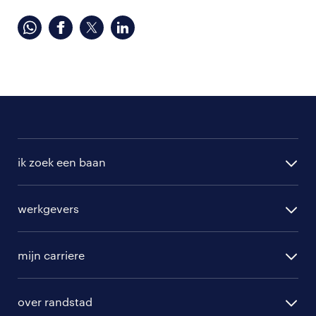
ik zoek een baan
alle vacatures
werkgevers
randstad operational
vacature aanmelden
randstad professional
mijn carriere
algemene voorwaarden
randstad digital
ontwikkeling
hr-diensten
over randstad
populaire bedrijven