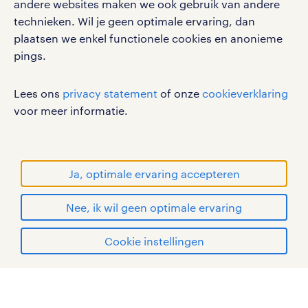
andere websites maken we ook gebruik van andere
vacatures, solliciteren en inspiratie.
technieken. Wil je geen optimale ervaring, dan
plaatsen we enkel functionele cookies en anonieme
pings.
werken bij randstad
Lees ons
privacy statement
of onze
cookieverklaring
gebruikersvoorwaarden
voor meer informatie.
privacystatement
cookies
disclaimer
Ja, optimale ervaring accepteren
sitemap
Nee, ik wil geen optimale ervaring
RANDSTAD, HUMAN FORWARD en SHAPING THE
WORLD OF WORK zijn geregistreerde
solliciteren
Cookie instellingen
handelsmerken van Randstad N.V.
mijn randstad
© Randstad 2026