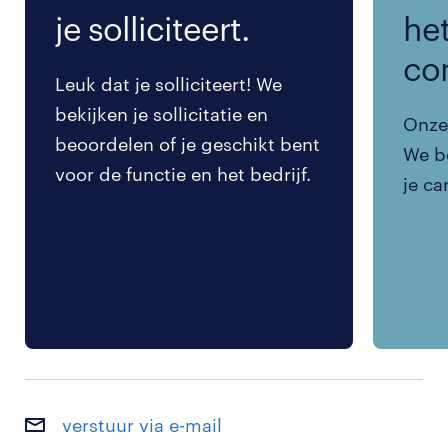
je solliciteert.
het
co
Leuk dat je solliciteert! We
bekijken je sollicitatie en
Onze 
beoordelen of je geschikt bent
We be
voor de functie en het bedrijf.
je ca
verstuur via e-mail