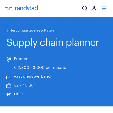
ik zoek een baa
terug naar zoekresultaten
Supply chain planner
werkgevers
mijn carrière
Emmen
€ 2.800 - 3.000 per maand
over randstad
vast dienstverband
32 - 40 uur
HBO