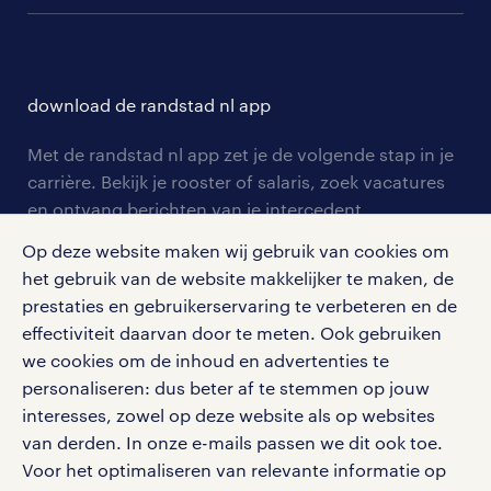
communities
branches
over randstad
careers for expats
opleidingen en trainingen
hr-kenniscentrum
contact voor talent
solliciteren
download de randstad nl app
tarieven
contact voor werkgevers
arbeidsvoorwaarden
personeel gezocht
Met de randstad nl app zet je de volgende stap in je
onze vestigingen
blogs en artikelen
carrière. Bekijk je rooster of salaris, zoek vacatures
aanmelden nieuwsbrief
en ontvang berichten van je intercedent.
pers
salarischecker
Eenvoudig, snel en overal.
Op deze website maken wij gebruik van cookies om
klachten en misstanden
bruto-netto calculator
apple app store
het gebruik van de website makkelijker te maken, de
prestaties en gebruikerservaring te verbeteren en de
google play store
effectiviteit daarvan door te meten. Ook gebruiken
we cookies om de inhoud en advertenties te
personaliseren: dus beter af te stemmen op jouw
interesses, zowel op deze website als op websites
social media
van derden. In onze e-mails passen we dit ook toe.
Voor het optimaliseren van relevante informatie op
Volg ons voor de leukste content omtrent