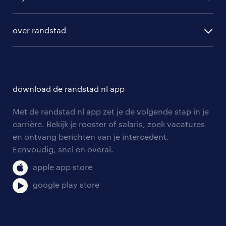
algemene voorwaarden
randstad digital
ontwikkeling
hr-diensten
over randstad
populaire bedrijven
communities
branches
over randstad
careers for expats
opleidingen en trainingen
hr-kenniscentrum
contact voor talent
solliciteren
download de randstad nl app
tarieven
contact voor werkgevers
arbeidsvoorwaarden
personeel gezocht
Met de randstad nl app zet je de volgende stap in je
onze vestigingen
blogs en artikelen
carrière. Bekijk je rooster of salaris, zoek vacatures
aanmelden nieuwsbrief
en ontvang berichten van je intercedent.
pers
salarischecker
Eenvoudig, snel en overal.
klachten en misstanden
bruto-netto calculator
apple app store
google play store