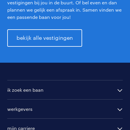
vestigingen bij jou in de buurt. Of bel even en dan
plannen we gelijk een afspraak in. Samen vinden we
een passende baan voor jou!
bekijk alle vestigingen
ik zoek een baan
alle vacatures
werkgevers
randstad operational
vacature aanmelden
randstad professional
mijn carriere