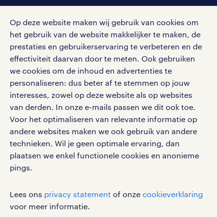
social media
Op deze website maken wij gebruik van cookies om
Volg ons voor de leukste content omtrent
het gebruik van de website makkelijker te maken, de
vacatures, solliciteren en inspiratie.
prestaties en gebruikerservaring te verbeteren en de
effectiviteit daarvan door te meten. Ook gebruiken
we cookies om de inhoud en advertenties te
personaliseren: dus beter af te stemmen op jouw
interesses, zowel op deze website als op websites
werken bij randstad
van derden. In onze e-mails passen we dit ook toe.
gebruikersvoorwaarden
Voor het optimaliseren van relevante informatie op
privacystatement
andere websites maken we ook gebruik van andere
cookies
technieken. Wil je geen optimale ervaring, dan
disclaimer
plaatsen we enkel functionele cookies en anonieme
pings.
sitemap
RANDSTAD, HUMAN FORWARD en SHAPING THE
Lees ons
privacy statement
of onze
cookieverklaring
WORLD OF WORK zijn geregistreerde
voor meer informatie.
handelsmerken van Randstad N.V.