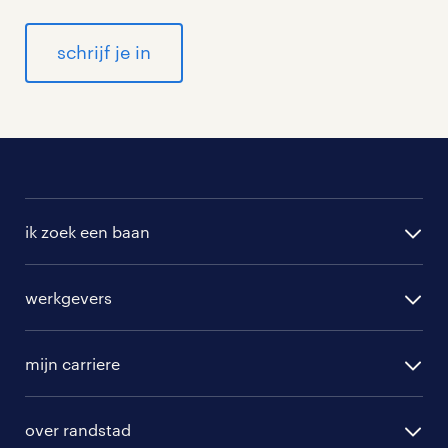
schrijf je in
ik zoek een baan
alle vacatures
werkgevers
randstad operational
vacature aanmelden
randstad professional
mijn carriere
algemene voorwaarden
randstad digital
ontwikkeling
hr-diensten
over randstad
populaire bedrijven