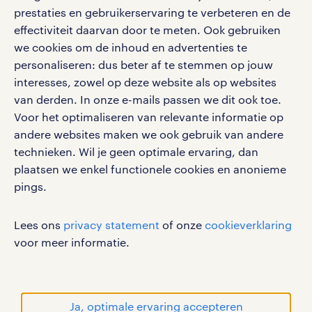
vacatures, solliciteren en inspiratie.
prestaties en gebruikerservaring te verbeteren en de
effectiviteit daarvan door te meten. Ook gebruiken
we cookies om de inhoud en advertenties te
personaliseren: dus beter af te stemmen op jouw
interesses, zowel op deze website als op websites
werken bij randstad
van derden. In onze e-mails passen we dit ook toe.
gebruikersvoorwaarden
Voor het optimaliseren van relevante informatie op
privacystatement
andere websites maken we ook gebruik van andere
cookies
technieken. Wil je geen optimale ervaring, dan
disclaimer
plaatsen we enkel functionele cookies en anonieme
pings.
sitemap
RANDSTAD, HUMAN FORWARD en SHAPING THE
Lees ons
privacy statement
of onze
cookieverklaring
WORLD OF WORK zijn geregistreerde
voor meer informatie.
handelsmerken van Randstad N.V.
© Randstad 2026
Ja, optimale ervaring accepteren