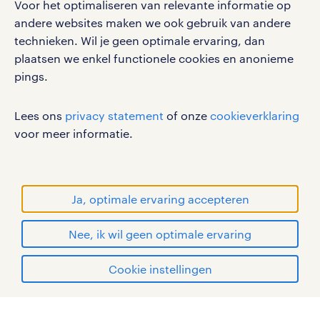
Voor het optimaliseren van relevante informatie op
privacystatement
andere websites maken we ook gebruik van andere
cookies
technieken. Wil je geen optimale ervaring, dan
disclaimer
plaatsen we enkel functionele cookies en anonieme
pings.
sitemap
RANDSTAD, HUMAN FORWARD en SHAPING THE
Lees ons
privacy statement
of onze
cookieverklaring
WORLD OF WORK zijn geregistreerde
voor meer informatie.
handelsmerken van Randstad N.V.
© Randstad 2026
Ja, optimale ervaring accepteren
Nee, ik wil geen optimale ervaring
Cookie instellingen
mijn randstad