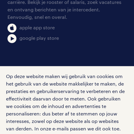
blogs en artikelen
carrière. Bekijk je rooster of salaris, zoek vacatures
aanmelden nieuwsbrief
en ontvang berichten van je intercedent.
pers
salarischecker
Eenvoudig, snel en overal.
klachten en misstanden
bruto-netto calculator
apple app store
google play store
social media
Op deze website maken wij gebruik van cookies om
Volg ons voor de leukste content omtrent
het gebruik van de website makkelijker te maken, de
vacatures, solliciteren en inspiratie.
prestaties en gebruikerservaring te verbeteren en de
effectiviteit daarvan door te meten. Ook gebruiken
we cookies om de inhoud en advertenties te
personaliseren: dus beter af te stemmen op jouw
interesses, zowel op deze website als op websites
werken bij randstad
van derden. In onze e-mails passen we dit ook toe.
gebruikersvoorwaarden