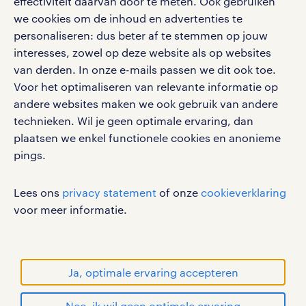
effectiviteit daarvan door te meten. Ook gebruiken
we cookies om de inhoud en advertenties te
personaliseren: dus beter af te stemmen op jouw
interesses, zowel op deze website als op websites
werken bij randstad
van derden. In onze e-mails passen we dit ook toe.
gebruikersvoorwaarden
Voor het optimaliseren van relevante informatie op
privacystatement
andere websites maken we ook gebruik van andere
cookies
technieken. Wil je geen optimale ervaring, dan
disclaimer
plaatsen we enkel functionele cookies en anonieme
pings.
sitemap
RANDSTAD, HUMAN FORWARD en SHAPING THE
Lees ons
privacy statement
of onze
cookieverklaring
WORLD OF WORK zijn geregistreerde
voor meer informatie.
handelsmerken van Randstad N.V.
© Randstad 2026
Ja, optimale ervaring accepteren
Nee, ik wil geen optimale ervaring