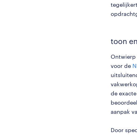
tegelijker
opdrachtg
toon en
Ontwierp
voor de
N
uitsluite
vakwerkopl
de exacte
beoordeel
aanpak va
Door spec