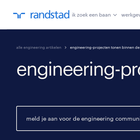
ik zoek een baan
werkge
alle engineering artikelen
engineering-projecten tonen binnen de
engineering-pr
meld je aan voor de engineering commun