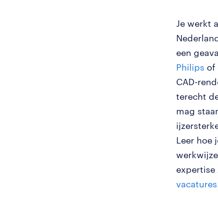
Je werkt a
Nederland
een geav
Philips
of 
CAD-rende
terecht de
mag staan
ijzerster
Leer hoe j
werkwijze 
expertise
vacatures