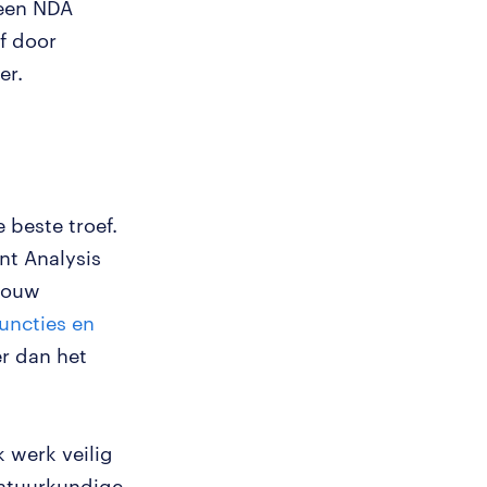
 een NDA
f door
er.
 beste troef.
nt Analysis
 jouw
uncties en
r dan het
 werk veilig
natuurkundige