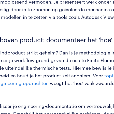
emoplossend vermogen. Je presenteert werk onder
veilig door in te zoomen op geïsoleerde mechanica o
 modellen in te zetten via tools zoals Autodesk View
boven product: documenteer het 'hoe'
 eindproduct strikt geheim? Dan is je methodologie je
er je workflow grondig: van de eerste Finite Eleme
de uiteindelijke thermische tests. Hiermee bewijs je
id en houd je het product zelf anoniem. Voor
topf
ngineering opdrachten
weegt het 'hoe' vaak zwaarde
iseer je engineering-documentatie om vertrouwelijk
teren. Omschrijf het oorspronkelijke probleem, de 