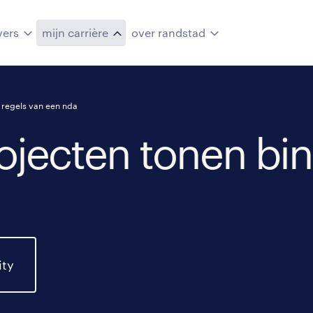
vers
mijn carrière
over randstad
 regels van een nda
ojecten tonen bin
ity