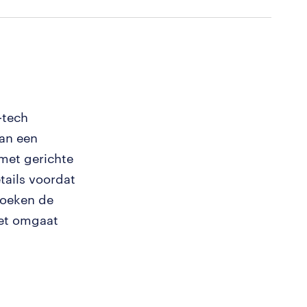
-tech
an een
 met gerichte
tails voordat
zoeken de
eet omgaat