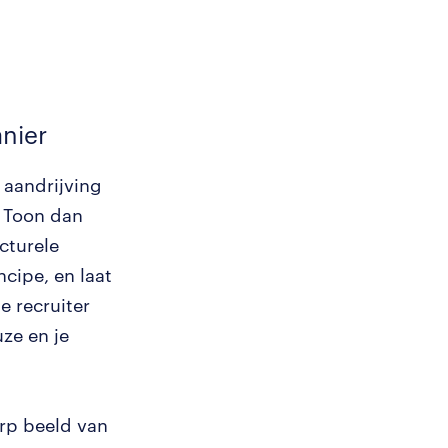
nier
 aandrijving
 Toon dan
cturele
ncipe, en laat
e recruiter
ze en je
erp beeld van