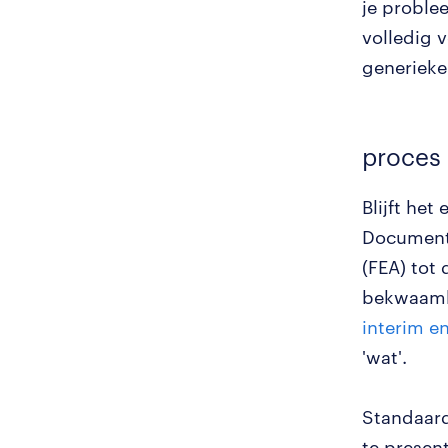
je proble
volledig 
generieke
proces 
Blijft het
Documente
(FEA) tot 
bekwaamhe
interim e
'wat'.
Standaard
te presen