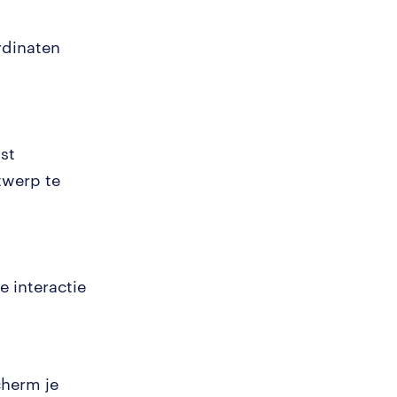
rdinaten
ast
twerp te
 interactie
.
cherm je