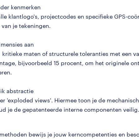
jder kenmerken
alle klantlogo's, projectcodes en specifieke GPS-coö
t van je tekeningen.
imensies aan
 kritieke maten of structurele toleranties met een v
ntage, bijvoorbeeld 15 procent, om het originele on
ren.
ik abstractie
er 'exploded views'. Hiermee toon je de mechanische
ud je de gepatenteerde interne componenten veilig
methoden bewijs je jouw kerncompetenties en bes