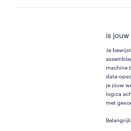
is jouw
Je bewijs
assemblag
machine t
data-opsc
je jouw w
logica ach
met gevoe
Belangrij