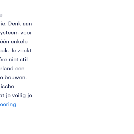
e
ie. Denk aan
ysteem voor
 één enkele
euk. Je zoekt
re niet stil
erland een
 te bouwen.
gische
 je veilig je
eering