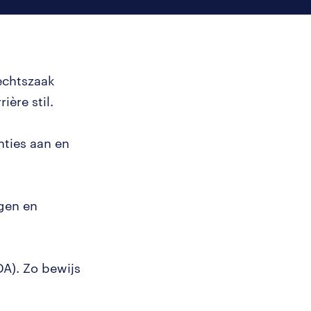
echtszaak
rière stil.
nties aan en
ngen en
A). Zo bewijs