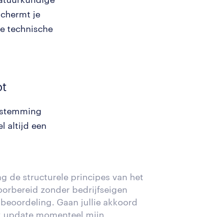
schermt je
de technische
pt
oestemming
l altijd een
g de structurele principes van het
oorbereid zonder bedrijfseigen
 beoordeling. Gaan jullie akkoord
'Ik update momenteel mijn