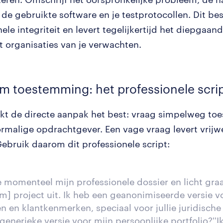
 de gebruikte software en je testprotocollen. Dit be
ele integriteit en levert tegelijkertijd het diepgaan
at organisaties van je verwachten.
m toestemming: het professionele scri
t de directe aanpak het best: vraag simpelweg t
ormalige opdrachtgever. Een vage vraag levert vrijwe
Gebruik daarom dit professionele script:
e momenteel mijn professionele dossier en licht graa
] project uit. Ik heb een geanonimiseerde versie v
n en klantkenmerken, speciaal voor jullie juridische
generieke versie voor mijn persoonlijke portfolio?'