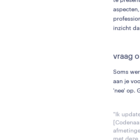
aspecten,
profession
inzicht d
vraag o
Soms werk
aan je vo
'nee' op. 
"Ik updat
[Codenaam
afmetinge
met deze 