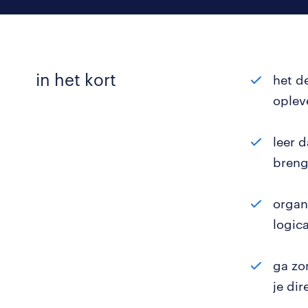
in het kort
het d
opleve
leer d
breng
organ
logica
ga zo
je dir