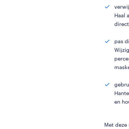
verwi
Haal 
direc
pas d
Wijzig
perce
maske
gebru
Hante
en ho
Met deze 