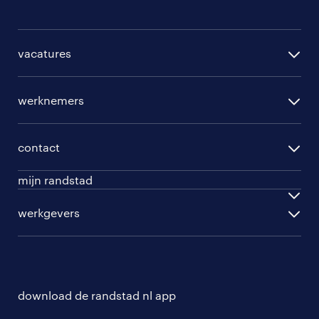
vacatures
per regio
werknemers
per functie
opleidingen
per vakgebied
contact
beroepskeuzetest
per topwerkgever
mijn randstad
werknemers
ontwikkel jezelf
inloggen
werkgevers
werkgevers
work for ukraine
inschrijven
personeel gezocht
vacature aanmelden
download de randstad nl app
nieuwsbrief