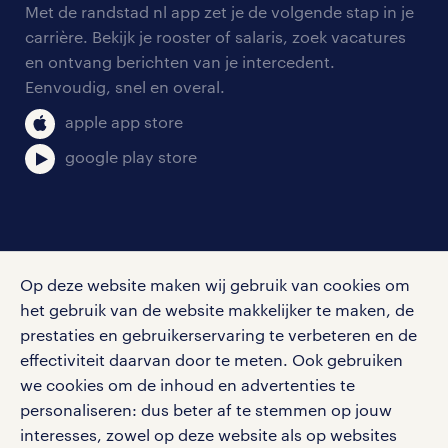
Met de randstad nl app zet je de volgende stap in je
algemene voorwaarden
carrière. Bekijk je rooster of salaris, zoek vacatures
en ontvang berichten van je intercedent.
Eenvoudig, snel en overal.
apple app store
google play store
social media
Op deze website maken wij gebruik van cookies om
Volg ons voor de leukste content omtrent
het gebruik van de website makkelijker te maken, de
vacatures, solliciteren en inspiratie.
prestaties en gebruikerservaring te verbeteren en de
effectiviteit daarvan door te meten. Ook gebruiken
we cookies om de inhoud en advertenties te
personaliseren: dus beter af te stemmen op jouw
interesses, zowel op deze website als op websites
werken bij randstad