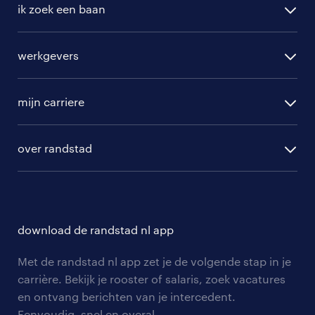
ik zoek een baan
alle vacatures
werkgevers
randstad operational
vacature aanmelden
randstad professional
mijn carriere
algemene voorwaarden
randstad digital
ontwikkeling
hr-diensten
over randstad
populaire bedrijven
communities
branches
over randstad
careers for expats
opleidingen en trainingen
hr-kenniscentrum
contact voor talent
solliciteren
download de randstad nl app
tarieven
contact voor werkgevers
arbeidsvoorwaarden
personeel gezocht
Met de randstad nl app zet je de volgende stap in je
onze vestigingen
blogs en artikelen
carrière. Bekijk je rooster of salaris, zoek vacatures
aanmelden nieuwsbrief
en ontvang berichten van je intercedent.
pers
salarischecker
Eenvoudig, snel en overal.