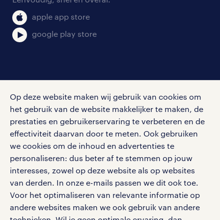
klachten en misstanden
bruto-netto calculator
apple app store
google play store
social media
Op deze website maken wij gebruik van cookies om
Volg ons voor de leukste content omtrent
het gebruik van de website makkelijker te maken, de
vacatures, solliciteren en inspiratie.
prestaties en gebruikerservaring te verbeteren en de
effectiviteit daarvan door te meten. Ook gebruiken
we cookies om de inhoud en advertenties te
personaliseren: dus beter af te stemmen op jouw
interesses, zowel op deze website als op websites
werken bij randstad
van derden. In onze e-mails passen we dit ook toe.
gebruikersvoorwaarden
Voor het optimaliseren van relevante informatie op
privacystatement
andere websites maken we ook gebruik van andere
cookies
technieken. Wil je geen optimale ervaring, dan