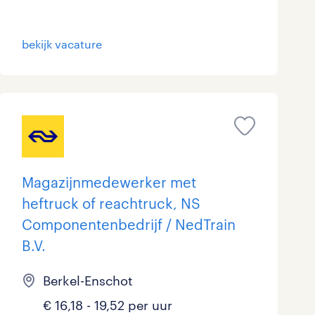
Schoonmaak
0
bekijk vacature
Techniek
8
Magazijnmedewerker met
heftruck of reachtruck, NS
Componentenbedrijf / NedTrain
B.V.
Berkel-Enschot
€ 16,18 - 19,52 per uur