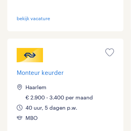
Personeel & Organisatie
2
bekijk vacature
Supply chain & procurement
1
Zorg / Verpleging
0
Monteur keurder
Haarlem
€ 2.900 - 3.400 per maand
40 uur, 5 dagen p.w.
MBO