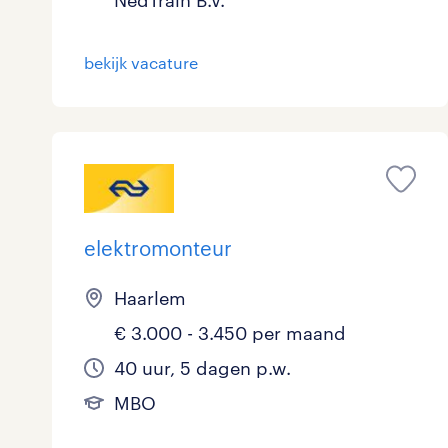
NedTrain B.V.
Overig
13
bekijk vacature
Secretarieel
1
Webcare
0
toon 70 resultaten
elektromonteur
Haarlem
€ 3.000 - 3.450 per maand
40 uur, 5 dagen p.w.
MBO