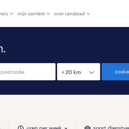
vers
mijn carrière
over randstad
n.
zoek
uren per week
soort dienstv