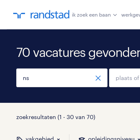
ik zoek een baan
werkge
70 vacatures gevonde
zoekresultaten (1 - 30 van 70)
vakgebied
opleidingsniveau