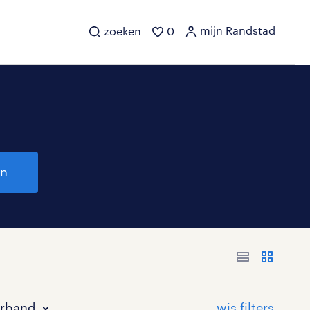
mijn Randstad
zoeken
0
en
erband