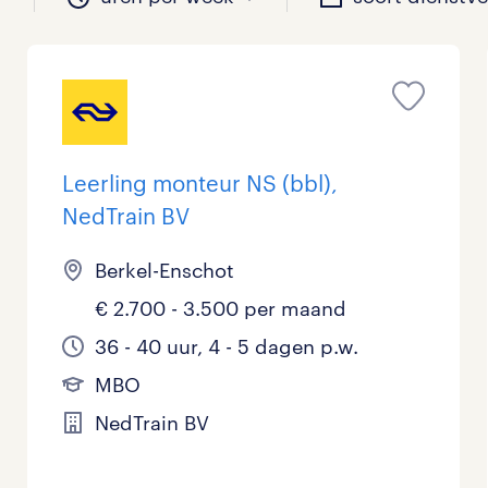
il je werken?
vacatures?
il je werken?
 zou jij willen?
Leerling monteur NS (bbl),
NedTrain BV
Beveiliging
Geen
9 - 16 uur
Tijdelijk
1
7
0
0
Berkel-Enschot
Chauffeurs
LBO, MAVO, VMBO
33 - 36 uur
0
29
0
€ 2.700 - 3.500 per maand
Financieel
Master
0
25
36 - 40 uur, 4 - 5 dagen p.w.
Industrieel / Productie
WO
35
1
MBO
NedTrain BV
Management / Leidinggevend
0
Onderwijs
0