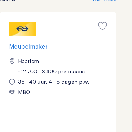
Meubelmaker
Bouw
HAVO/VWO
17 - 24 uur
Tijdelijk met uitzicht op vast
0
8
0
16
Haarlem
€ 2.700 - 3.400 per maand
Commercieel / Verkoop
MBO
37 - 40+ uur
30
14
0
36 - 40 uur, 4 - 5 dagen p.w.
Horeca / Catering
Ondersteunend onderwijs
0
0
MBO
Juridisch
5
Marketing & Communicatie
3
Overheid
0