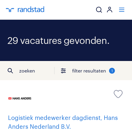
ik zoek een baa
29 vacatures gevonden.
werkgevers
mijn carrière
zoeken
filter resultaten
1
over randstad
Logistiek medewerker dagdienst, Hans
Anders Nederland B.V.