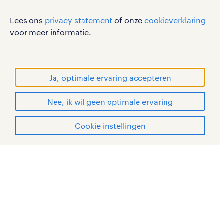
disclaimer
Lees ons
privacy statement
of onze
cookieverklaring
sitemap
voor meer informatie.
RANDSTAD, HUMAN FORWARD en SHAPING THE
WORLD OF WORK zijn geregistreerde
handelsmerken van Randstad N.V.
Ja, optimale ervaring accepteren
© Randstad 2026
Nee, ik wil geen optimale ervaring
Cookie instellingen
mijn randstad