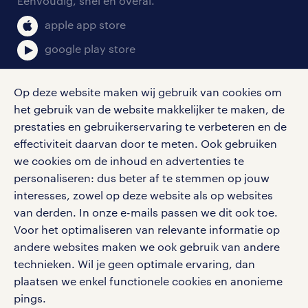
Eenvoudig, snel en overal.
klachten en misstanden
bruto-netto calculator
apple app store
google play store
Op deze website maken wij gebruik van cookies om
het gebruik van de website makkelijker te maken, de
social media
prestaties en gebruikerservaring te verbeteren en de
effectiviteit daarvan door te meten. Ook gebruiken
Volg ons voor de leukste content omtrent
we cookies om de inhoud en advertenties te
vacatures, solliciteren en inspiratie.
personaliseren: dus beter af te stemmen op jouw
interesses, zowel op deze website als op websites
van derden. In onze e-mails passen we dit ook toe.
Voor het optimaliseren van relevante informatie op
werken bij randstad
andere websites maken we ook gebruik van andere
gebruikersvoorwaarden
technieken. Wil je geen optimale ervaring, dan
plaatsen we enkel functionele cookies en anonieme
privacystatement
pings.
cookies