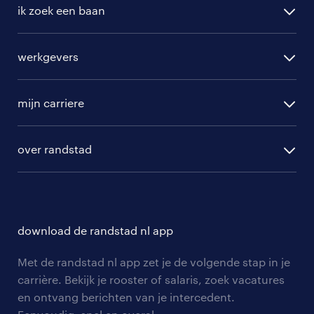
ik zoek een baan
alle vacatures
werkgevers
randstad operational
vacature aanmelden
randstad professional
mijn carriere
algemene voorwaarden
randstad digital
ontwikkeling
hr-diensten
over randstad
populaire bedrijven
communities
branches
over randstad
careers for expats
opleidingen en trainingen
hr-kenniscentrum
contact voor talent
solliciteren
download de randstad nl app
tarieven
contact voor werkgevers
arbeidsvoorwaarden
personeel gezocht
Met de randstad nl app zet je de volgende stap in je
onze vestigingen
blogs en artikelen
carrière. Bekijk je rooster of salaris, zoek vacatures
aanmelden nieuwsbrief
en ontvang berichten van je intercedent.
pers
salarischecker