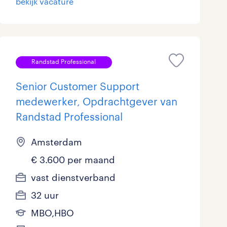
bekijk vacature
Schoonmaak
7
Techniek
22
Randstad Professional
Senior Customer Support
medewerker, Opdrachtgever van
Randstad Professional
Amsterdam
€ 3.600 per maand
vast dienstverband
32 uur
MBO,HBO