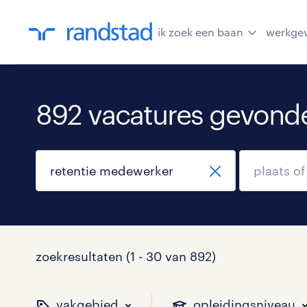
ik zoek een baan
werkge
892 vacatures gevond
zoekresultaten (1 - 30 van 892)
vakgebied
opleidingsniveau