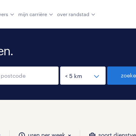
vers
mijn carrière
over randstad
en.
zoek
uren per week
soort dienstv