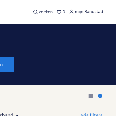
mijn Randstad
zoeken
0
en
erband