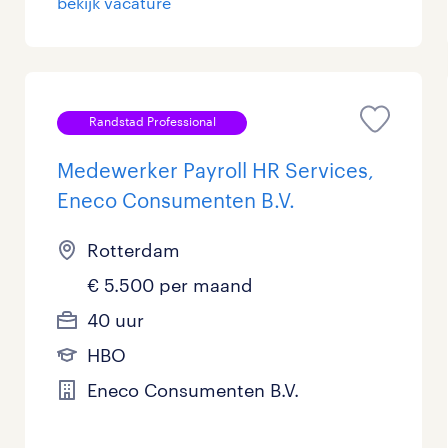
bekijk vacature
Personeel & Organisatie
8
Supply chain & procurement
1
Randstad Professional
Zorg / Verpleging
2
Medewerker Payroll HR Services,
Eneco Consumenten B.V.
Rotterdam
€ 5.500 per maand
40 uur
HBO
Eneco Consumenten B.V.