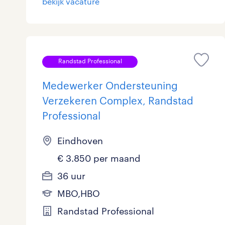
bekijk vacature
Overig
18
Secretarieel
1
Randstad Professional
Webcare
0
Medewerker Ondersteuning
Verzekeren Complex, Randstad
Professional
toon 892 resultaten
Eindhoven
€ 3.850 per maand
36 uur
MBO,HBO
Randstad Professional