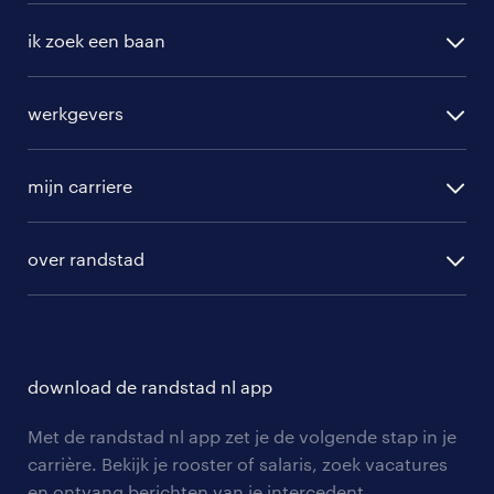
ik zoek een baan
alle vacatures
werkgevers
randstad operational
vacature aanmelden
randstad professional
mijn carriere
algemene voorwaarden
randstad digital
ontwikkeling
hr-diensten
over randstad
populaire bedrijven
communities
branches
over randstad
careers for expats
opleidingen en trainingen
hr-kenniscentrum
contact voor talent
solliciteren
download de randstad nl app
tarieven
contact voor werkgevers
arbeidsvoorwaarden
personeel gezocht
Met de randstad nl app zet je de volgende stap in je
onze vestigingen
blogs en artikelen
carrière. Bekijk je rooster of salaris, zoek vacatures
aanmelden nieuwsbrief
en ontvang berichten van je intercedent.
pers