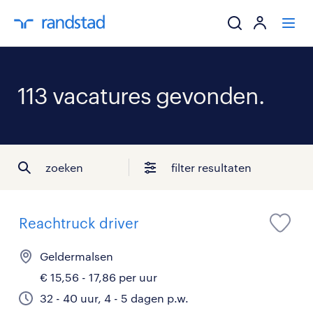
ik zoek een baa
113 vacatures gevonden.
werkgevers
mijn carrière
zoeken
filter resultaten
over randstad
Reachtruck driver
Geldermalsen
€ 15,56 - 17,86 per uur
32 - 40 uur, 4 - 5 dagen p.w.