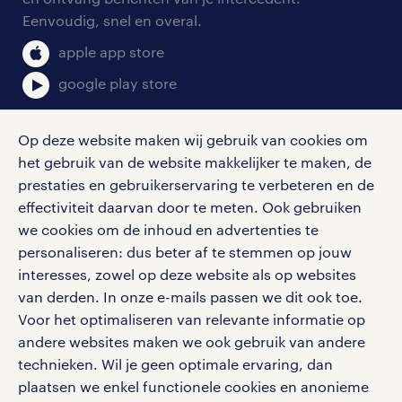
salarischecker
Eenvoudig, snel en overal.
klachten en misstanden
bruto-netto calculator
apple app store
google play store
Op deze website maken wij gebruik van cookies om
het gebruik van de website makkelijker te maken, de
social media
prestaties en gebruikerservaring te verbeteren en de
effectiviteit daarvan door te meten. Ook gebruiken
Volg ons voor de leukste content omtrent
we cookies om de inhoud en advertenties te
vacatures, solliciteren en inspiratie.
personaliseren: dus beter af te stemmen op jouw
interesses, zowel op deze website als op websites
van derden. In onze e-mails passen we dit ook toe.
Voor het optimaliseren van relevante informatie op
werken bij randstad
andere websites maken we ook gebruik van andere
gebruikersvoorwaarden
technieken. Wil je geen optimale ervaring, dan
plaatsen we enkel functionele cookies en anonieme
privacystatement