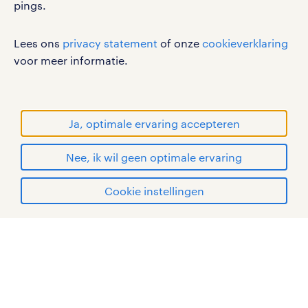
pings.
cookies
disclaimer
Lees ons
privacy statement
of onze
cookieverklaring
sitemap
voor meer informatie.
RANDSTAD, HUMAN FORWARD en SHAPING THE
WORLD OF WORK zijn geregistreerde
handelsmerken van Randstad N.V.
Ja, optimale ervaring accepteren
© Randstad 2026
Nee, ik wil geen optimale ervaring
Cookie instellingen
mijn randstad