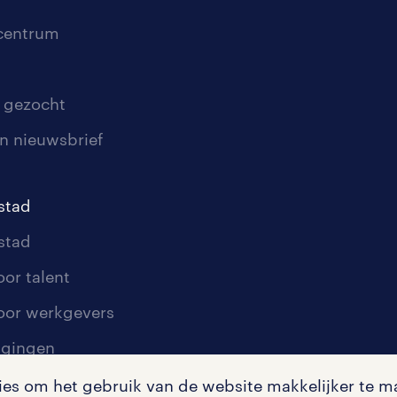
scentrum
 gezocht
n nieuwsbrief
stad
stad
oor talent
oor werkgevers
igingen
s om het gebruik van de website makkelijker te ma