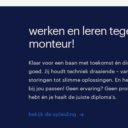
Personeel & Organisatie
1
Supply chain & procurement
0
werken en leren tege
Zorg / Verpleging
0
monteur!
Klaar voor een baan met toekomst én dir
goed. Jij houdt techniek draaiende – van
storingen tot slimme oplossingen. En het
bij jou passen! Geen ervaring? Geen prob
hebt én je haalt de juiste diploma's.
bekijk de opleiding