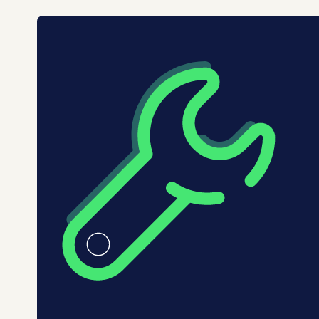
Overig
0
Secretarieel
0
Webcare
0
toon 8 resultaten