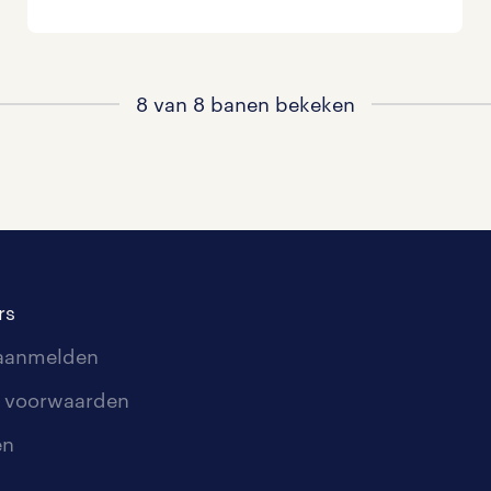
8 van 8 banen bekeken
rs
 aanmelden
 voorwaarden
en