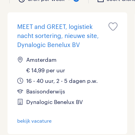
MEET and GREET, logistiek
il je werken?
vacatures?
il je werken?
 zou jij willen?
nacht sortering, nieuwe site,
Dynalogic Benelux BV
Amsterdam
Beveiliging
Geen
9 - 16 uur
Tijdelijk
2
6
0
€ 14,99 per uur
Chauffeurs
LBO, MAVO, VMBO
33 - 36 uur
0
0
16 - 40 uur, 2 - 5 dagen p.w.
Financieel
Master
0
0
Basisonderwijs
Dynalogic Benelux BV
Industrieel / Productie
WO
0
0
Management / Leidinggevend
0
bekijk vacature
Onderwijs
2