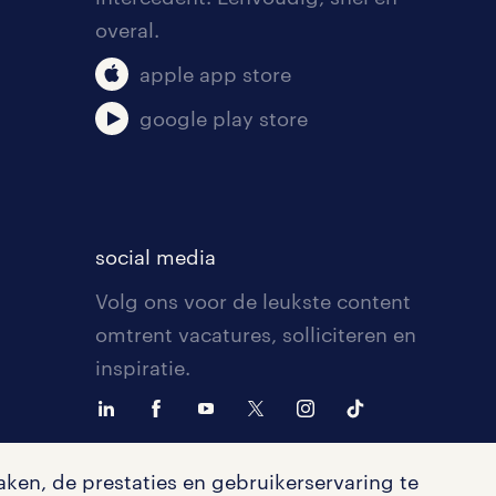
overal.
apple app store
google play store
social media
Volg ons voor de leukste content
omtrent vacatures, solliciteren en
inspiratie.
ken, de prestaties en gebruikerservaring te