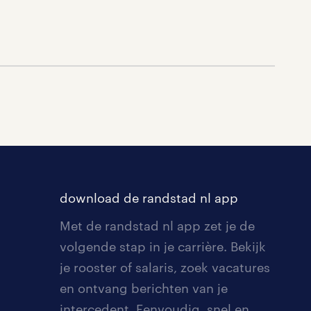
download de randstad nl app
Met de randstad nl app zet je de
volgende stap in je carrière. Bekijk
je rooster of salaris, zoek vacatures
en ontvang berichten van je
intercedent. Eenvoudig, snel en