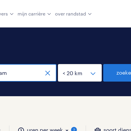
vers
mijn carrière
over randstad
zoek
uren per week
soort dien
2