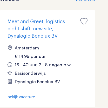
Meet and Greet, logistics
night shift, new site,
Dynalogic Benelux BV
Amsterdam
Bouw
HAVO/VWO
17 - 24 uur
Tijdelijk met uitzicht op vast
0
0
2
€ 14,99 per uur
Commercieel / Verkoop
MBO
37 - 40+ uur
1
0
16 - 40 uur, 2 - 5 dagen p.w.
Horeca / Catering
Ondersteunend onderwijs
0
0
Basisonderwijs
Dynalogic Benelux BV
Juridisch
0
Marketing & Communicatie
0
bekijk vacature
Overheid
0