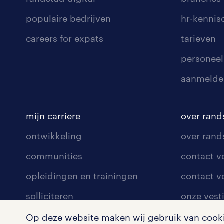
populaire bedrijven
hr-kenni
careers for expats
tarieven
personeel
aanmelde
mijn carriere
over rand
ontwikkeling
over rand
communities
contact v
opleidingen en trainingen
contact v
solliciteren
onze vest
arbeidsvoorwaarden
pers
Op deze website maken wij gebruik van cookie