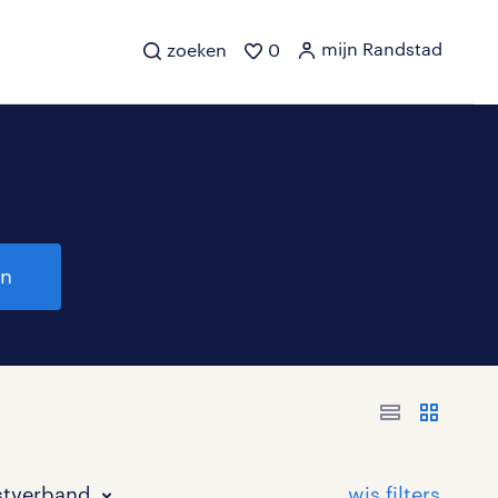
mijn Randstad
zoeken
0
en
stverband