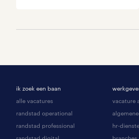
ik zoek een baan
werkgeve
alle vacatures
vacature
randstad operational
algemene
randstad professional
hr-dienst
randstad digital
branches