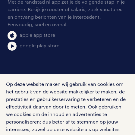
personeel gezocht
Met de randstad nl app zet je de volgende stap in je
onze vestigingen
blogs en artikelen
carrière. Bekijk je rooster of salaris, zoek vacatures
aanmelden nieuwsbrief
en ontvang berichten van je intercedent.
pers
salarischecker
Eenvoudig, snel en overal.
klachten en misstanden
bruto-netto calculator
apple app store
google play store
social media
Op deze website maken wij gebruik van cookies om
Volg ons voor de leukste content omtrent
het gebruik van de website makkelijker te maken, de
vacatures, solliciteren en inspiratie.
prestaties en gebruikerservaring te verbeteren en de
effectiviteit daarvan door te meten. Ook gebruiken
we cookies om de inhoud en advertenties te
personaliseren: dus beter af te stemmen op jouw
interesses, zowel op deze website als op websites
werken bij randstad