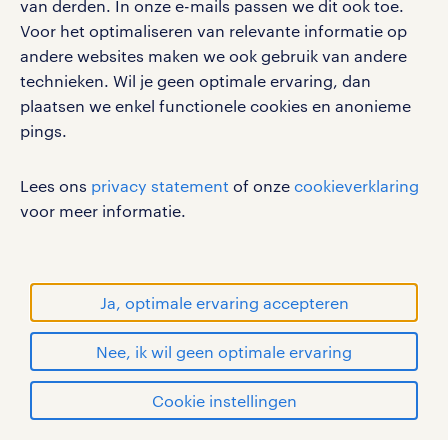
van derden. In onze e-mails passen we dit ook toe.
gebruikersvoorwaarden
Voor het optimaliseren van relevante informatie op
privacystatement
andere websites maken we ook gebruik van andere
cookies
technieken. Wil je geen optimale ervaring, dan
disclaimer
plaatsen we enkel functionele cookies en anonieme
pings.
sitemap
RANDSTAD, HUMAN FORWARD en SHAPING THE
Lees ons
privacy statement
of onze
cookieverklaring
WORLD OF WORK zijn geregistreerde
voor meer informatie.
handelsmerken van Randstad N.V.
© Randstad 2026
Ja, optimale ervaring accepteren
Nee, ik wil geen optimale ervaring
Cookie instellingen
mijn randstad