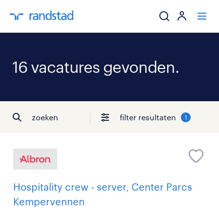
ik zoek een baa
16 vacatures gevonden.
werkgevers
mijn carrière
zoeken
filter resultaten
1
over randstad
Hospitality crew - server, Center Parcs
Kempervennen