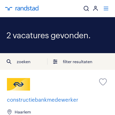
ik zoek een baa
2 vacatures gevonden.
werkgevers
mijn carrière
zoeken
filter resultaten
over randstad
constructiebankmedewerker
Haarlem