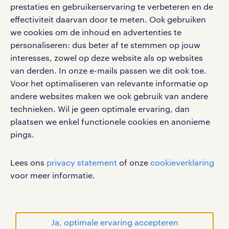
vacatures, solliciteren en inspiratie.
prestaties en gebruikerservaring te verbeteren en de
effectiviteit daarvan door te meten. Ook gebruiken
we cookies om de inhoud en advertenties te
personaliseren: dus beter af te stemmen op jouw
interesses, zowel op deze website als op websites
werken bij randstad
van derden. In onze e-mails passen we dit ook toe.
gebruikersvoorwaarden
Voor het optimaliseren van relevante informatie op
privacystatement
andere websites maken we ook gebruik van andere
cookies
technieken. Wil je geen optimale ervaring, dan
disclaimer
plaatsen we enkel functionele cookies en anonieme
pings.
sitemap
RANDSTAD, HUMAN FORWARD en SHAPING THE
Lees ons
privacy statement
of onze
cookieverklaring
WORLD OF WORK zijn geregistreerde
voor meer informatie.
handelsmerken van Randstad N.V.
© Randstad 2026
Ja, optimale ervaring accepteren