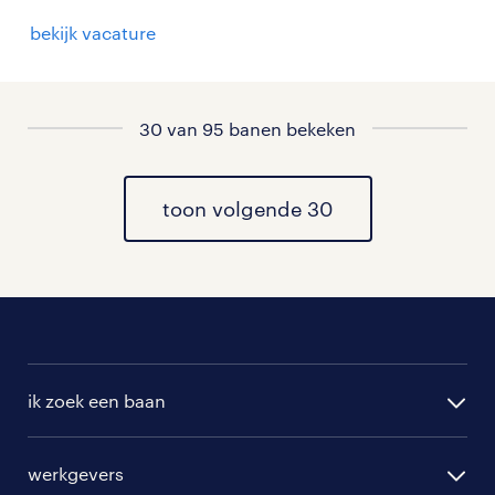
bekijk vacature
30 van 95 banen bekeken
toon volgende 30
ik zoek een baan
alle vacatures
werkgevers