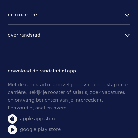
randstad operational
vacature aanmelden
randstad professional
mijn carriere
algemene voorwaarden
randstad digital
ontwikkeling
hr-diensten
over randstad
populaire bedrijven
communities
branches
over randstad
careers for expats
opleidingen en trainingen
hr-kenniscentrum
contact voor talent
solliciteren
download de randstad nl app
tarieven
contact voor werkgevers
arbeidsvoorwaarden
personeel gezocht
Met de randstad nl app zet je de volgende stap in je
onze vestigingen
blogs en artikelen
carrière. Bekijk je rooster of salaris, zoek vacatures
aanmelden nieuwsbrief
en ontvang berichten van je intercedent.
pers
salarischecker
Eenvoudig, snel en overal.
klachten en misstanden
bruto-netto calculator
apple app store
google play store