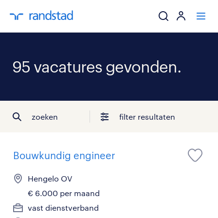
ik zoek een baa
95 vacatures gevonden.
werkgevers
mijn carrière
zoeken
filter resultaten
over randstad
Bouwkundig engineer
Hengelo OV
€ 6.000 per maand
vast dienstverband