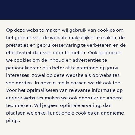
social media
Op deze website maken wij gebruik van cookies om
Volg ons voor de leukste content omtrent
het gebruik van de website makkelijker te maken, de
vacatures, solliciteren en inspiratie.
prestaties en gebruikerservaring te verbeteren en de
effectiviteit daarvan door te meten. Ook gebruiken
we cookies om de inhoud en advertenties te
personaliseren: dus beter af te stemmen op jouw
interesses, zowel op deze website als op websites
werken bij randstad
van derden. In onze e-mails passen we dit ook toe.
gebruikersvoorwaarden
Voor het optimaliseren van relevante informatie op
privacystatement
andere websites maken we ook gebruik van andere
cookies
technieken. Wil je geen optimale ervaring, dan
disclaimer
plaatsen we enkel functionele cookies en anonieme
pings.
sitemap