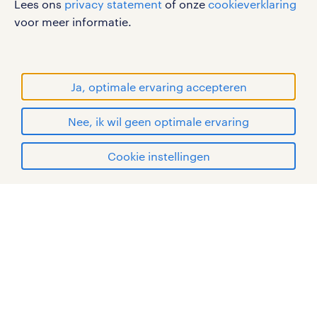
RANDSTAD, HUMAN FORWARD en SHAPING THE
Lees ons
privacy statement
of onze
cookieverklaring
WORLD OF WORK zijn geregistreerde
voor meer informatie.
handelsmerken van Randstad N.V.
© Randstad 2026
Ja, optimale ervaring accepteren
Nee, ik wil geen optimale ervaring
Cookie instellingen
mijn randstad