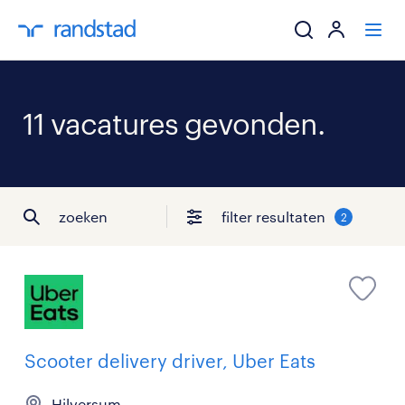
ik zoek een baa
11 vacatures gevonden.
werkgevers
mijn carrière
zoeken
filter resultaten
2
over randstad
Scooter delivery driver, Uber Eats
Hilversum