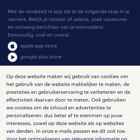
contact voor werkgevers
arbeidsvoorwaarden
personeel gezocht
Met de randstad nl app zet je de volgende stap in je
onze vestigingen
blogs en artikelen
carrière. Bekijk je rooster of salaris, zoek vacatures
aanmelden nieuwsbrief
en ontvang berichten van je intercedent.
pers
salarischecker
Eenvoudig, snel en overal.
klachten en misstanden
bruto-netto calculator
apple app store
google play store
Op deze website maken wij gebruik van cookies om
het gebruik van de website makkelijker te maken, de
social media
prestaties en gebruikerservaring te verbeteren en de
effectiviteit daarvan door te meten. Ook gebruiken
Volg ons voor de leukste content omtrent
we cookies om de inhoud en advertenties te
vacatures, solliciteren en inspiratie.
personaliseren: dus beter af te stemmen op jouw
interesses, zowel op deze website als op websites
van derden. In onze e-mails passen we dit ook toe.
Voor het optimaliseren van relevante informatie op