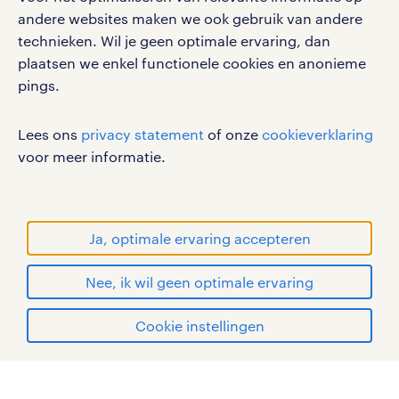
werken bij randstad
andere websites maken we ook gebruik van andere
gebruikersvoorwaarden
technieken. Wil je geen optimale ervaring, dan
plaatsen we enkel functionele cookies en anonieme
privacystatement
pings.
cookies
disclaimer
Lees ons
privacy statement
of onze
cookieverklaring
sitemap
voor meer informatie.
RANDSTAD, HUMAN FORWARD en SHAPING THE
WORLD OF WORK zijn geregistreerde
handelsmerken van Randstad N.V.
Ja, optimale ervaring accepteren
© Randstad 2026
Nee, ik wil geen optimale ervaring
Cookie instellingen
mijn randstad