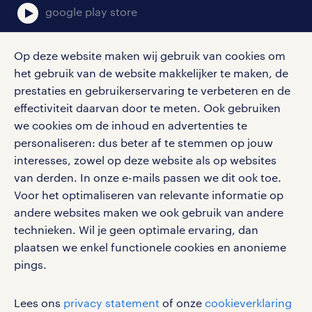
google play store
Op deze website maken wij gebruik van cookies om
het gebruik van de website makkelijker te maken, de
social media
prestaties en gebruikerservaring te verbeteren en de
effectiviteit daarvan door te meten. Ook gebruiken
Volg ons voor de leukste content omtrent
we cookies om de inhoud en advertenties te
vacatures, solliciteren en inspiratie.
personaliseren: dus beter af te stemmen op jouw
interesses, zowel op deze website als op websites
van derden. In onze e-mails passen we dit ook toe.
Voor het optimaliseren van relevante informatie op
werken bij randstad
andere websites maken we ook gebruik van andere
gebruikersvoorwaarden
technieken. Wil je geen optimale ervaring, dan
plaatsen we enkel functionele cookies en anonieme
privacystatement
pings.
cookies
disclaimer
Lees ons
privacy statement
of onze
cookieverklaring