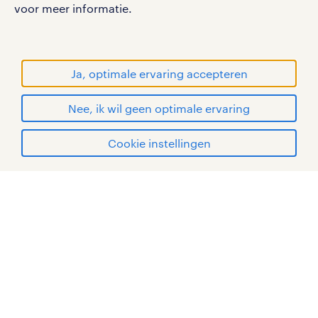
sitemap
voor meer informatie.
RANDSTAD, HUMAN FORWARD en SHAPING THE
WORLD OF WORK zijn geregistreerde
handelsmerken van Randstad N.V.
Ja, optimale ervaring accepteren
© Randstad 2026
Nee, ik wil geen optimale ervaring
Cookie instellingen
mijn randstad