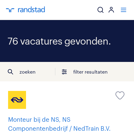
ik zoek een baa
76 vacatures gevonden.
werkgevers
mijn carrière
zoeken
filter resultaten
over randstad
Monteur bij de NS, NS
Componentenbedrijf / NedTrain B.V.