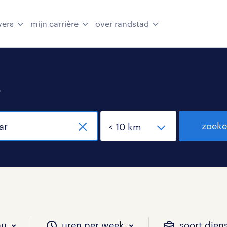
vers
mijn carrière
over randstad
.
zoek
au
uren per week
soort dien