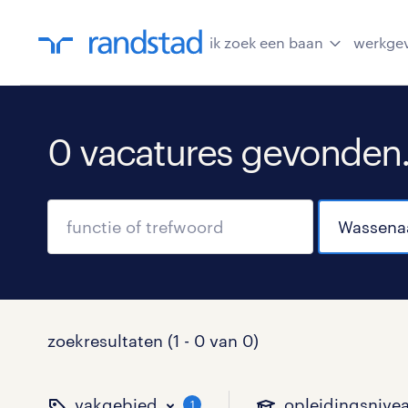
ik zoek een baan
werkge
0 vacatures gevonden
zoekresultaten (1 - 0 van 0)
vakgebied
opleidingsnive
1