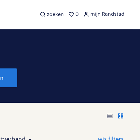
mijn Randstad
zoeken
0
en
stverband