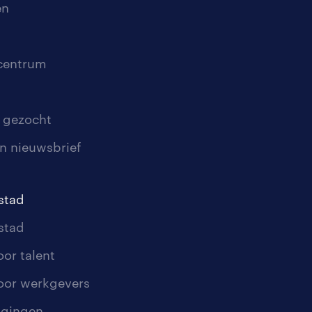
en
scentrum
 gezocht
n nieuwsbrief
stad
stad
oor talent
oor werkgevers
igingen