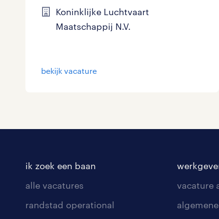
Koninklijke Luchtvaart
Maatschappij N.V.
bekijk vacature
ik zoek een baan
werkgeve
alle vacatures
vacature
randstad operational
algemene