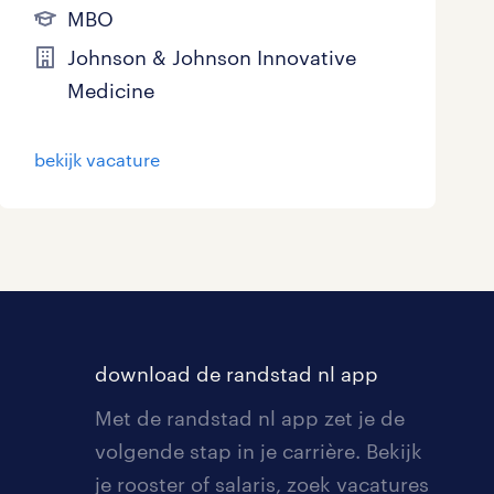
MBO
Johnson & Johnson Innovative
Medicine
bekijk vacature
download de randstad nl app
Met de randstad nl app zet je de
volgende stap in je carrière. Bekijk
je rooster of salaris, zoek vacatures