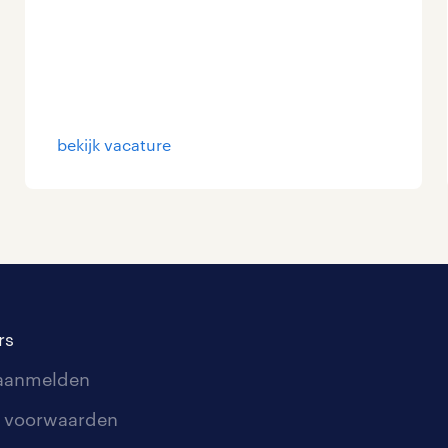
bekijk vacature
rs
 aanmelden
 voorwaarden