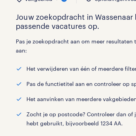
Jouw zoekopdracht in
Wassenaar
passende vacatures op.
binnen welk vakgebied w
op welk niveau zoek je 
hoeveel uren per week w
welk soort dienstverband
Pas je zoekopdracht aan om meer resultaten t
aan:
Administratief
Basisonderwijs
0 - 8 uur
Detachering
0
0
0
Het verwijderen van één of meerdere filter
Callcenter / Contactcenter
HBO
25 - 32 uur
Vast
0
0
0
Pas de functietitel aan en controleer op s
Engineering
MBO, HAVO, VWO
0
Het aanvinken van meerdere vakgebieden
ICT
VMBO/MAVO
0
toon 0 resultaten
toon 0 resultaten
Zocht je op postcode? Controleer dan of 
Logistiek
hebt gebruikt, bijvoorbeeld 1234 AA.
Medisch
toon 0 resultaten