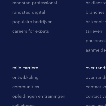
randstad professional
hr-dienst
randstad digital
branches
populaire bedrijven
hr-kenni
careers for expats
tarieven
personeel
aanmelde
mijn carriere
over rand
ontwikkeling
over rand
communities
contact v
opleidingen en trainingen
contact v
solliciteren
onze vest