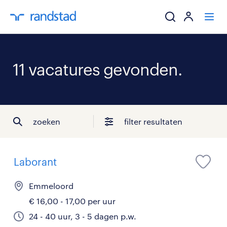
ik zoek een baa
11 vacatures gevonden.
werkgevers
mijn carrière
zoeken
filter resultaten
over randstad
Laborant
Emmeloord
€ 16,00 - 17,00 per uur
24 - 40 uur, 3 - 5 dagen p.w.