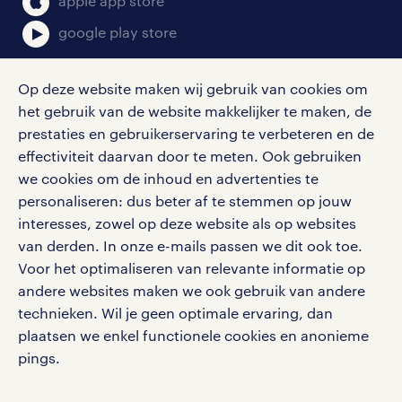
apple app store
google play store
Op deze website maken wij gebruik van cookies om
het gebruik van de website makkelijker te maken, de
social media
prestaties en gebruikerservaring te verbeteren en de
effectiviteit daarvan door te meten. Ook gebruiken
Volg ons voor de leukste content omtrent
we cookies om de inhoud en advertenties te
vacatures, solliciteren en inspiratie.
personaliseren: dus beter af te stemmen op jouw
interesses, zowel op deze website als op websites
van derden. In onze e-mails passen we dit ook toe.
Voor het optimaliseren van relevante informatie op
werken bij randstad
andere websites maken we ook gebruik van andere
gebruikersvoorwaarden
technieken. Wil je geen optimale ervaring, dan
plaatsen we enkel functionele cookies en anonieme
privacystatement
pings.
cookies
disclaimer