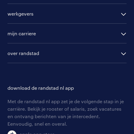
alle vacatures
werkgevers
randstad operational
vacature aanmelden
randstad professional
mijn carriere
algemene voorwaarden
randstad digital
ontwikkeling
hr-diensten
over randstad
populaire bedrijven
communities
branches
over randstad
careers for expats
opleidingen en trainingen
hr-kenniscentrum
contact voor talent
solliciteren
download de randstad nl app
tarieven
contact voor werkgevers
arbeidsvoorwaarden
personeel gezocht
Met de randstad nl app zet je de volgende stap in je
onze vestigingen
blogs en artikelen
carrière. Bekijk je rooster of salaris, zoek vacatures
aanmelden nieuwsbrief
en ontvang berichten van je intercedent.
pers
salarischecker
Eenvoudig, snel en overal.
klachten en misstanden
bruto-netto calculator